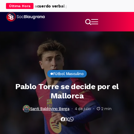
al Liverpool: acuerdo verbal para su cesión
Rodri eclipsa al Mad
Última Hora
Fútbol Masculino
Pablo Torre se decide por el
Mallorca
Santi Baldovino Berga
4 de julio
2 min