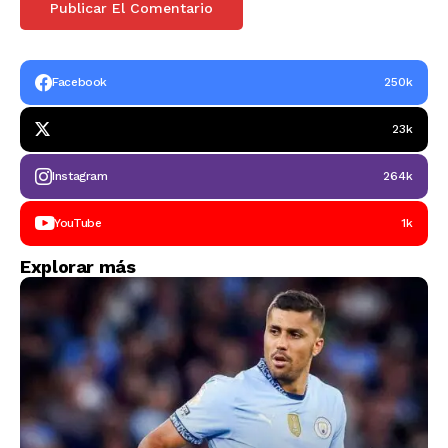
Facebook
250k
23k
Instagram
264k
YouTube
1k
Explorar más