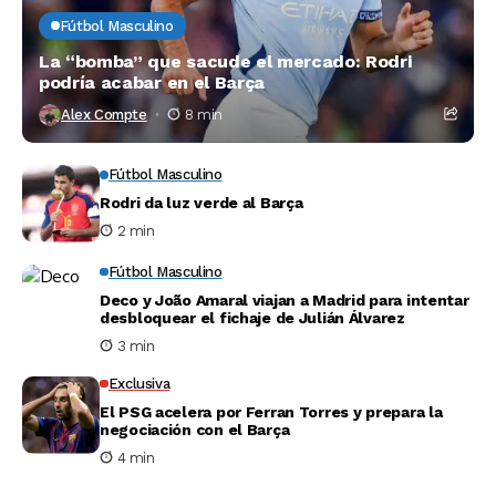
Fútbol Masculino
La “bomba” que sacude el mercado: Rodri
podría acabar en el Barça
Alex Compte
8 min
Fútbol Masculino
Rodri da luz verde al Barça
2 min
Fútbol Masculino
Deco y João Amaral viajan a Madrid para intentar
desbloquear el fichaje de Julián Álvarez
3 min
Exclusiva
El PSG acelera por Ferran Torres y prepara la
negociación con el Barça
4 min