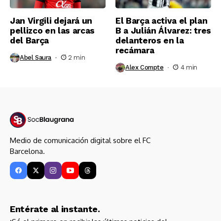
Jan Virgili dejará un
El Barça activa el plan
pellizco en las arcas
B a Julián Álvarez: tres
del Barça
delanteros en la
recámara
Abel Saura
2 min
Alex Compte
4 min
Medio de comunicación digital sobre el FC
Barcelona.
Entérate al instante.