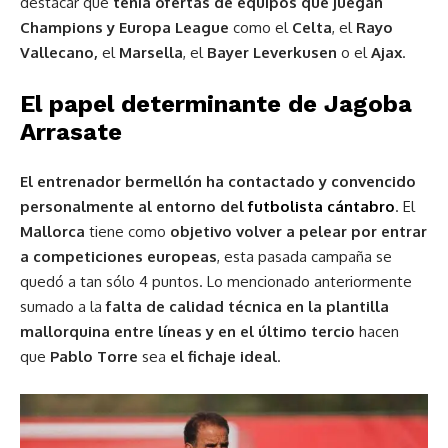
destacar que
tenía ofertas de equipos que juegan
Champions y Europa League
como el
Celta
, el
Rayo
Vallecano,
el
Marsella
, el
Bayer
Leverkusen
o el
Ajax
.
El papel determinante de Jagoba
Arrasate
El entrenador bermellón ha contactado y convencido
personalmente al entorno del
futbolista cántabro
. El
Mallorca
tiene como
objetivo volver a pelear por entrar
a competiciones europeas
, esta pasada campaña se
quedó a tan sólo 4 puntos. Lo mencionado anteriormente
sumado a la
falta de calidad técnica en la plantilla
mallorquina entre líneas y en el último tercio
hacen
que
Pablo Torre
sea
el fichaje ideal
.