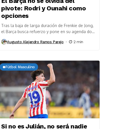
El Barça no se olvida del
pivote: Rodri y Ounahi como
opciones
Tras la baja de larga duración de Frenkie de Jong,
el Barça busca refuerzo y pone en su agenda dos
nombres: Rodri y...
Augusto Alejandro Ramos Parejo
2 min
Fútbol Masculino
Si no es Julián, no será nadie