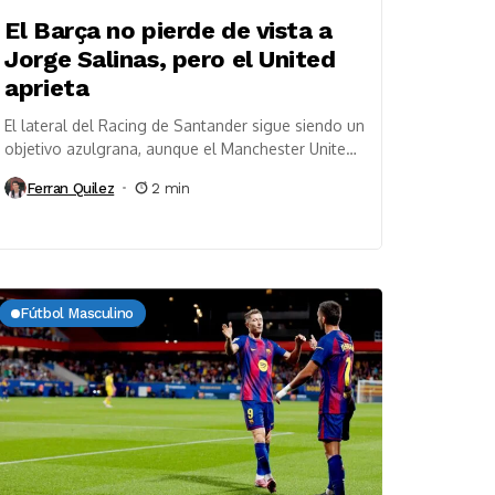
El Barça no pierde de vista a
Jorge Salinas, pero el United
aprieta
El lateral del Racing de Santander sigue siendo un
objetivo azulgrana, aunque el Manchester United
gana fuerza en la carrera por su fichaje....
Ferran Quilez
2 min
Fútbol Masculino