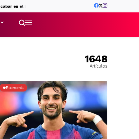
 Barça
Sekulic, presentado: «Espero que superemos las expecta
1648
Artículos
Economía