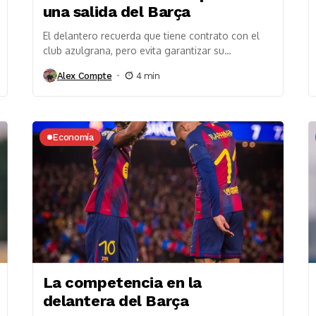
una salida del Barça
El delantero recuerda que tiene contrato con el
club azulgrana, pero evita garantizar su
continuidad con un “en el fútbol nunca se sabe”...
Alex Compte
4 min
Economía
La competencia en la
delantera del Barça