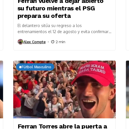
Ferran vuelve a dejar abierto
su futuro mientras el PSG
prepara su oferta
El delantero sitúa su regreso a los
entrenamientos el 12 de agosto y evita confirmar
su continuidad. El club parisino presentará
Alex Compte
2 min
próximamente una...
Fútbol Masculino
Ferran Torres abre la puerta a