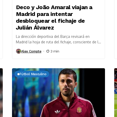
Deco y João Amaral viajan a
Madrid para intentar
desbloquear el fichaje de
Julián Álvarez
La dirección deportiva del Barça revisará en
Madrid la hoja de ruta del fichaje, consciente de la
firme postura del Atlético y de...
Alex Compte
3 min
Fútbol Masculino