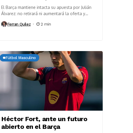
El Barça mantiene intacta su apuesta por Julián
Álvarez: no retirará ni aumentará la oferta y
descarta trabajar en alternativas mientras espera
Ferran Quilez
2 min
un...
Fútbol Masculino
Héctor Fort, ante un futuro
abierto en el Barça