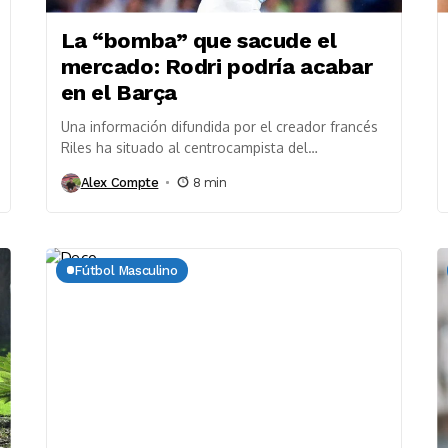
La “bomba” que sacude el
mercado: Rodri podría acabar
en el Barça
Una información difundida por el creador francés
Riles ha situado al centrocampista del
Manchester City en la órbita azulgrana. Más allá
Alex Compte
8 min
del ruido...
Fútbol Masculino