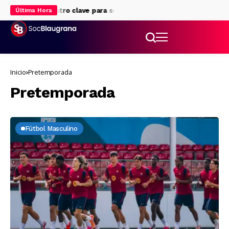
e, rencuentro clave para su futuro
Ronald Araújo, rumbo al Liver
Última Hora
Inicio
Pretemporada
Pretemporada
Fútbol Masculino