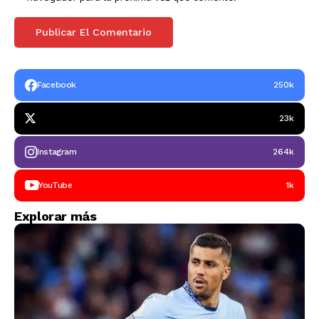
Facebook
250k
23k
Instagram
264k
YouTube
1k
Explorar más