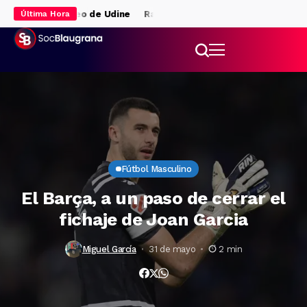
pierde el Trofeo de Udine
Raphinha decide en Udine y el Barça se
Última Hora
Fútbol Masculino
El Barça, a un paso de cerrar el
fichaje de Joan Garcia
Miguel García
31 de mayo
2 min