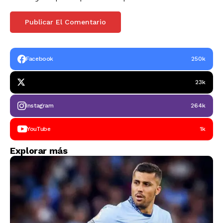
Facebook
250k
23k
Instagram
264k
YouTube
1k
Explorar más