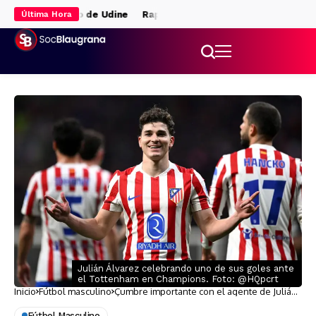
erde el Trofeo de Udine
Raphinha decide en Udine y el Barça se es
Última Hora
Julián Álvarez celebrando uno de sus goles ante
el Tottenham en Champions. Foto: @HQpcrt
Inicio
Fútbol masculino
Cumbre importante con el agente de Julián
Álvarez
Fútbol Masculino