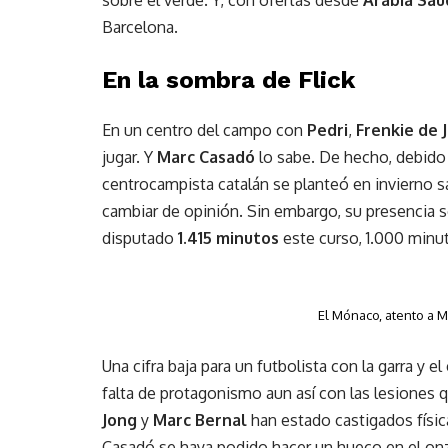
Barcelona.
En la sombra de Flick
En un centro del campo con
Pedri
,
Frenkie de 
jugar. Y
Marc Casadó
lo sabe. De hecho, debido 
centrocampista catalán se planteó en invierno s
cambiar de opinión. Sin embargo, su presencia so
disputado
1.415
minutos
este curso, 1.000 minu
El Mónaco, atento a 
Una cifra baja para un futbolista con la garra y 
falta de protagonismo aun así con las lesiones 
Jong
y
Marc Bernal
han estado castigados físi
Casadó se haya podido hacer un hueco en el onz