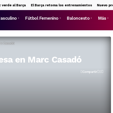
de al Barça
El Barça retoma los entrenamientos
Nuevo pretend
asculino
Fútbol Femenino
Baloncesto
Más
rc Casadó
resa en Marc Casadó
Compartir