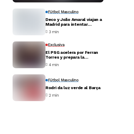
Fútbol Masculino
Deco y João Amaral viajan a
Madrid para intentar
desbloquear el fichaje de
3 min
Julián Álvarez
Exclusiva
El PSG acelera por Ferran
Torres y prepara la
negociación con el Barça
4 min
Fútbol Masculino
Rodri da luz verde al Barça
2 min