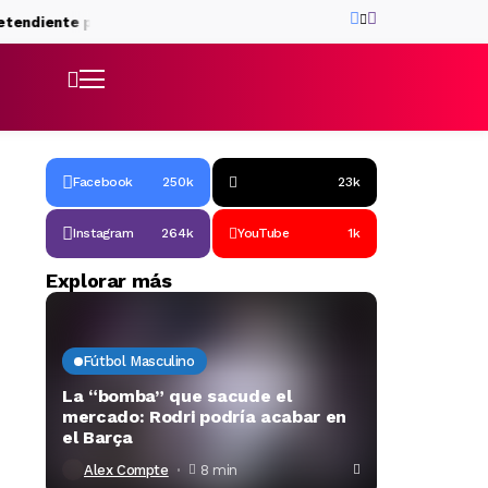
iente para Roony Bardghji
El rol que prepara Hansi Flick para Bi
Facebook
250k
23k
Instagram
264k
YouTube
1k
Explorar más
Fútbol Masculino
La “bomba” que sacude el
mercado: Rodri podría acabar en
el Barça
Alex Compte
8 min