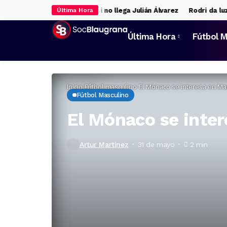
tivas para la delantera si no llega Julián Álvarez
Rodri da luz ver
Última Hora
Última Hora
Fútbol M
Inicio
Fútbol masculino
El Mónaco se interesa en Ma
Fútbol Masculino
El Mónaco se inte
Artur Martínez
31 de mayo
2 min