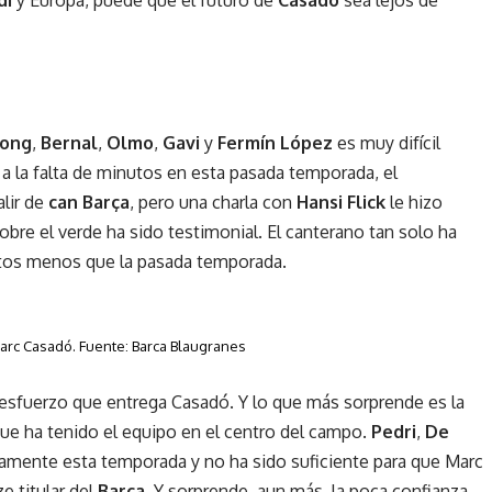
Jong
,
Bernal
,
Olmo
,
Gavi
y
Fermín López
es muy difícil
a la falta de minutos en esta pasada temporada, el
alir de
can Barça
, pero una charla con
Hansi Flick
le hizo
bre el verde ha sido testimonial. El canterano tan solo ha
tos menos que la pasada temporada.
Marc Casadó. Fuente: Barca Blaugranes
el esfuerzo que entrega Casadó. Y lo que más sorprende es la
que ha tenido el equipo en el centro del campo.
Pedri
,
De
camente esta temporada y no ha sido suficiente para que Marc
e titular del
Barça
. Y sorprende, aun más, la poca confianza