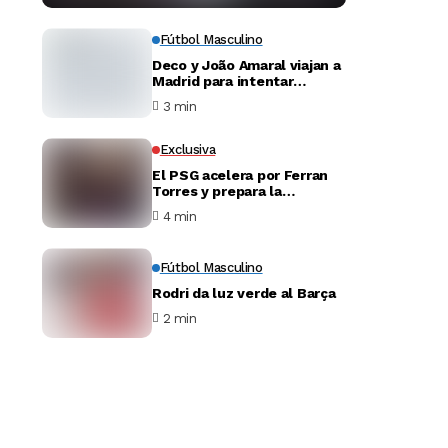
Fútbol Masculino
Deco y João Amaral viajan a
Madrid para intentar
desbloquear el fichaje de
3 min
Julián Álvarez
Exclusiva
El PSG acelera por Ferran
Torres y prepara la
negociación con el Barça
4 min
Fútbol Masculino
Rodri da luz verde al Barça
2 min