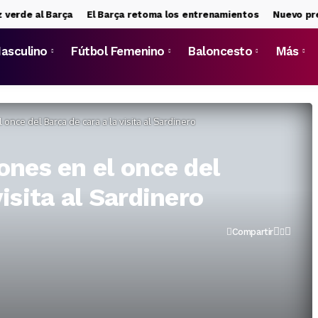
de al Barça
El Barça retoma los entrenamientos
Nuevo pretend
asculino
Fútbol Femenino
Baloncesto
Más
 once del Barça de cara a la visita al Sardinero
ones en el once del
visita al Sardinero
Compartir