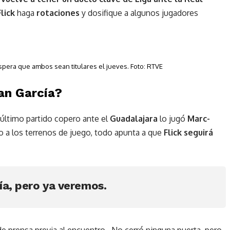
lick
haga
rotaciones
y dosifique a algunos jugadores
spera que ambos sean titulares el jueves. Foto: RTVE
an García?
 último partido copero ante el
Guadalajara
lo jugó
Marc-
o a los terrenos de juego, todo apunta a que
Flick seguirá
ía, pero ya veremos.
de prensa previa al encuentro. No cerró ninguna puerta, pero