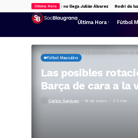
tivas para la delantera si no llega Julián Álvarez
Rodri da luz ver
Última Hora
Última Hora
Fútbol M
Inicio
Fútbol masculino
Las posibles rotaciones en el
Fútbol Masculino
Las posibles rotaci
Barça de cara a la 
Carlos Sanjuan
14 de enero
3 min