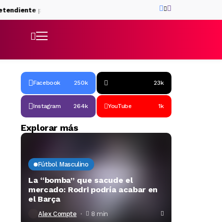
iente para Roony Bardghji
El rol que prepara Hansi Flick para Bi
Facebook
250k
23k
Instagram
264k
YouTube
1k
Explorar más
Fútbol Masculino
La “bomba” que sacude el
mercado: Rodri podría acabar en
el Barça
Alex Compte
8 min