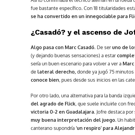
fue bastante específico. Con 18 titularidades est
se ha convertido en un innegociable para Fli
¿Casadó? y el ascenso de Jo
Algo pasa con Marc Casadó.
De ser
uno de lo
(y dejando buenas sensaciones) a estar
complet
sería un buen escenario para volver a ver a
Marc
de
lateral derecho,
donde ya jugó 75 minutos 
conoce bien
, pues desde sus inicios en las cat
Por otro lado, una alternativa para la banda izqu
del agrado de Flick
, que suele incluirle con fr
victoria 0-2 en Guadalajara.
Jofre destaca por
muy buena interpretación del juego
. Un habi
canterano supondría
‘un respiro’ para Alejand