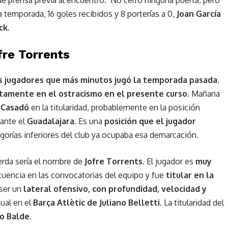
a temporada, 16 goles recibidos y 8 porterías a 0,
Joan García
ck
.
fre Torrents
s jugadores que más minutos jugó la temporada pasada
,
amente en el ostracismo en el presente curso
. Mañana
 Casadó
en la titularidad, probablemente en la posición
ante el
Guadalajara.
Es una
posición que el jugador
egorías inferiores del club ya ocupaba esa demarcación.
ierda sería el nombre de
Jofre Torrents
. El jugador es
muy
ecuencia en las convocatorias del equipo y fue
titular en la
 ser un
lateral ofensivo, con profundidad, velocidad y
tual en el
Barça Atlètic de Juliano Belletti.
La titularidad del
ro Balde.