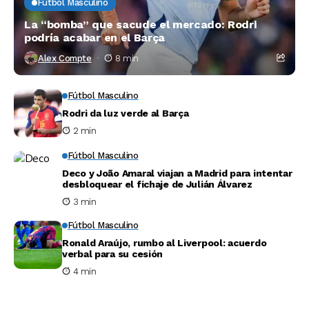
Fútbol Masculino
La “bomba” que sacude el mercado: Rodri
podría acabar en el Barça
Alex Compte
8 min
Fútbol Masculino
Rodri da luz verde al Barça
2 min
Fútbol Masculino
Deco y João Amaral viajan a Madrid para intentar
desbloquear el fichaje de Julián Álvarez
3 min
Fútbol Masculino
Ronald Araújo, rumbo al Liverpool: acuerdo
verbal para su cesión
4 min