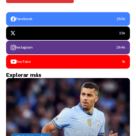
Facebook
250k
23k
Instagram
264k
YouTube
1k
Explorar más