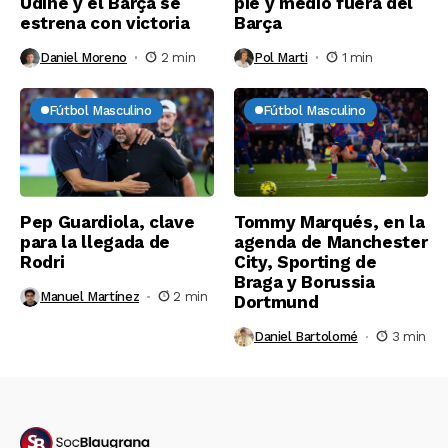
Udine y el Barça se
pie y medio fuera del
estrena con victoria
Barça
Daniel Moreno
2 min
Pol Marti
1 min
Fútbol Masculino
Fútbol Masculino
Pep Guardiola, clave
Tommy Marqués, en la
para la llegada de
agenda de Manchester
Rodri
City, Sporting de
Braga y Borussia
Manuel Martínez
2 min
Dortmund
Daniel Bartolomé
3 min