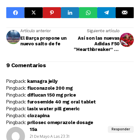
Artículo anterior
Siguiente artículo
El Barça propone un
Así son las nuevas
nuevo salto de fe
Adidas F50
“Hearthbreaker” de
Lamine Yamal
9 Comentarios
Pingback:
kamagra jelly
Pingback:
fluconazole 200 mg
Pingback:
diflucan 150 mg price
Pingback:
furosemide 40 mg oral tablet
Pingback:
lasix water pill generic
Pingback:
clozapina
Pingback:
prilosec omeprazole dosage
15a
Responder
21 De Mayo A Las 23:31