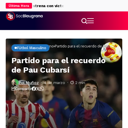
l Barça se estrena con victoria
Roony Bardghji, con pie y medio 
Última Hora
Inicio
Fútbol masculino
Partido para el recuerdo de Pau
Fútbol Masculino
Cubarsí
Partido para el recuerdo
de Pau Cubarsí
Pol Muñoz
4 de marzo
2 min
Compartir