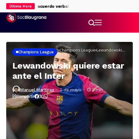
o al Liverpool: acuerdo verbal para su cesión
Rodri eclipsa al Ma
Última Hora
Inicio
Fútbol masculino
Champions League
Lewandowski
Champions League
quiere estar ante
el Inter
Lewandowski quiere estar
ante el Inter
Manuel Martínez
2 de mayo
2 min
Compartir