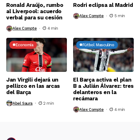
Ronald Araújo, rumbo
Rodri eclipsa al Madrid
al Liverpool: acuerdo
Alex Compte
5 min
verbal para su cesión
Alex Compte
4 min
Economía
Fútbol Masculino
Jan Virgili dejará un
El Barça activa el plan
pellizco en las arcas
B a Julián Álvarez: tres
del Barça
delanteros en la
recámara
Abel Saura
2 min
Alex Compte
4 min