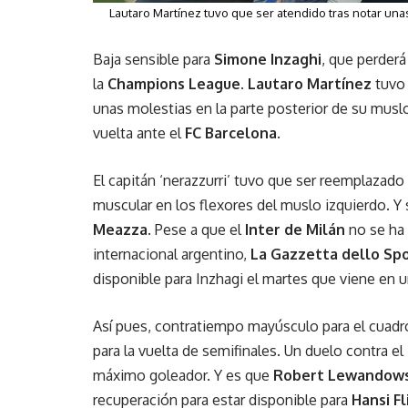
Lautaro Martínez tuvo que ser atendido tras notar una
Baja sensible para
Simone Inzaghi
, que perderá
la
Champions League
.
Lautaro Martínez
tuvo
unas molestias en la parte posterior de su muslo 
vuelta ante el
FC Barcelona
.
El capitán ‘nerazzurri’ tuvo que ser reemplazad
muscular en los flexores del muslo izquierdo. Y
Meazza
. Pese a que el
Inter de Milán
no se ha
internacional argentino,
La Gazzetta dello Sp
disponible para Inzhagi el martes que viene en un 
Así pues, contratiempo mayúsculo para el cuadro
para la vuelta de semifinales. Un duelo contra el
máximo goleador. Y es que
Robert Lewandows
recuperación para estar disponible para
Hansi Fl