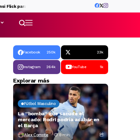
ick para Bisiwu
El Barça cierra la venta de Jofre Torrents al Ajax
Facebook
250k
23k
Instagram
264k
YouTube
1k
Explorar más
Fútbol Masculino
La “bomba” que sacude el
mercado: Rodri podría acabar en
el Barça
Alex Compte
8 min