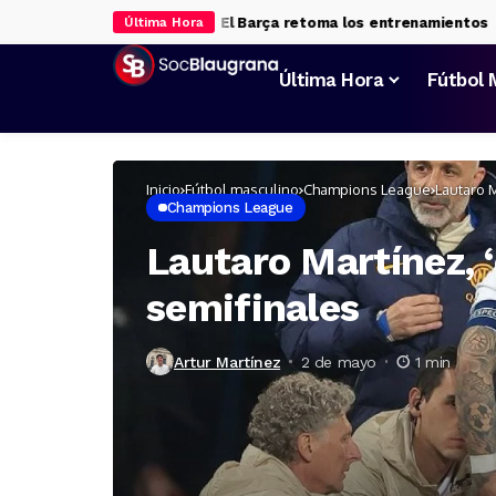
 da luz verde al Barça
El Barça retoma los entrenamientos
Nu
Última Hora
Última Hora
Fútbol 
Inicio
Fútbol masculino
Champions League
Lautaro M
Champions League
Lautaro Martínez, ‘
semifinales
Artur Martínez
2 de mayo
1 min