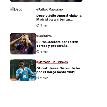
Fútbol Masculino
Deco y João Amaral viajan a
Madrid para intentar
desbloquear el fichaje de
3 min
Julián Álvarez
Exclusiva
El PSG acelera por Ferran
Torres y prepara la
negociación con el Barça
4 min
Mercado De Fichajes
Oficial: Jesse Bisiwu ficha
por el Barça hasta 2031
2 min