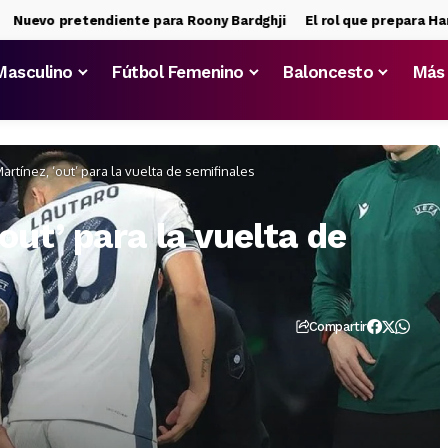
evo pretendiente para Roony Bardghji
El rol que prepara Hansi Fl
Masculino
Fútbol Femenino
Baloncesto
Más
artínez, ‘out’ para la vuelta de semifinales
out’ para la vuelta de
Compartir