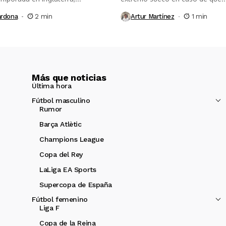
ardona
2 min
Artur Martínez
1 min
Más que noticias
Última hora
Fútbol masculino
Rumor
Barça Atlètic
Champions League
Copa del Rey
LaLiga EA Sports
Supercopa de España
Fútbol femenino
Liga F
Copa de la Reina