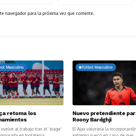
ste navegador para la próxima vez que comente.
bol Masculino
Fútbol Masculino
rça retoma los
Nuevo pretendiente par
namientos
Roony Bardghji
 vuelve al trabajo tras el ‘stage’
El Ajax valoraría la incorporació
mporada en Inglaterra,...
extremo sueco en caso de que..