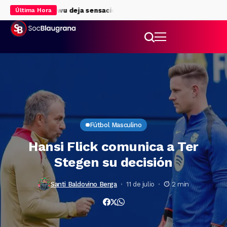
l Barça
Bisiwu deja sensaciones positivas en su debut
Kerolin
Última Hora
Fútbol Masculino
Hansi Flick comunica a Ter
Stegen su decisión
Santi Baldovino Berga
11 de julio
2 min