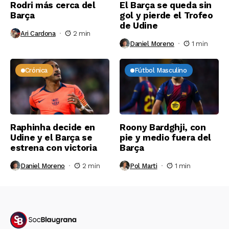
Rodri más cerca del
El Barça se queda sin
Barça
gol y pierde el Trofeo
de Udine
Ari Cardona
2 min
Daniel Moreno
1 min
Crónica
Fútbol Masculino
Raphinha decide en
Roony Bardghji, con
Udine y el Barça se
pie y medio fuera del
estrena con victoria
Barça
Daniel Moreno
2 min
Pol Marti
1 min