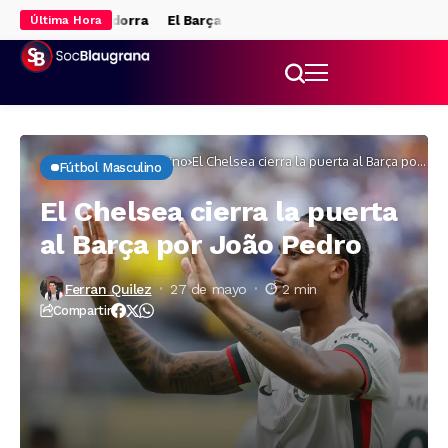
‘stage’ de Andorra
El Barça se queda sin gol y pierde el Trofeo d
Última Hora
Inicio
Fútbol masculino
El Chelsea cierra la puerta al Barça por
Fútbol Masculino
João Pedro
El Chelsea cierra la puerta
al Barça por João Pedro
Ferran Quilez
27 de mayo
2 min
Compartir