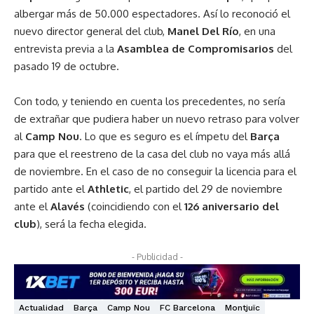
albergar más de 50.000 espectadores. Así lo reconoció el
nuevo director general del club,
Manel Del Río
, en una
entrevista previa a la
Asamblea de Compromisarios
del
pasado 19 de octubre.
Con todo, y teniendo en cuenta los precedentes, no sería
de extrañar que pudiera haber un nuevo retraso para volver
al
Camp Nou
. Lo que es seguro es el ímpetu del
Barça
para que el reestreno de la casa del club no vaya más allá
de noviembre. En el caso de no conseguir la licencia para el
partido ante el
Athletic
, el partido del 29 de noviembre
ante el
Alavés
(coincidiendo con el
126 aniversario del
club
), será la fecha elegida.
- Publicidad -
Actualidad
Barça
Camp Nou
FC Barcelona
Montjuïc