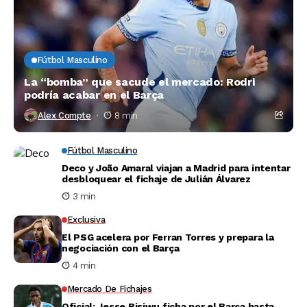
Fútbol Masculino
La “bomba” que sacude el mercado: Rodri
podría acabar en el Barça
Alex Compte
8 min
Fútbol Masculino
Deco y João Amaral viajan a Madrid para intentar
desbloquear el fichaje de Julián Álvarez
3 min
Exclusiva
El PSG acelera por Ferran Torres y prepara la
negociación con el Barça
4 min
Mercado De Fichajes
Oficial: Jesse Bisiwu ficha por el Barça hasta