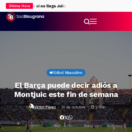
a la delantera si no llega Julián Álvarez
Rodri da luz verde al Ba
Última Hora
Fútbol Masculino
El Barça puede decir adiós a
Montjuic este fin de semana
Víctor Pérez
31 de octubre
2 min