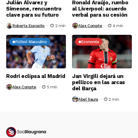
Julián Álvarez y
Ronald Araújo, rumbo
Simeone, rencuentro
al Liverpool: acuerdo
clave para su futuro
verbal para su cesión
Roberta Esposito
2 min
Alex Compte
4 min
Fútbol Masculino
Economía
Rodri eclipsa al Madrid
Jan Virgili dejará un
pellizco en las arcas
Alex Compte
5 min
del Barça
Abel Saura
2 min