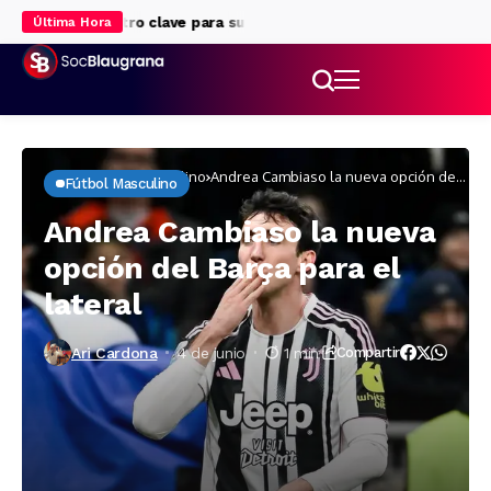
eone, rencuentro clave para su futuro
Ronald Araújo, rumbo al Li
Última Hora
Inicio
Fútbol masculino
Andrea Cambiaso la nueva opción del
Fútbol Masculino
Barça para el lateral
Andrea Cambiaso la nueva
opción del Barça para el
lateral
Ari Cardona
4 de junio
1 min
Compartir