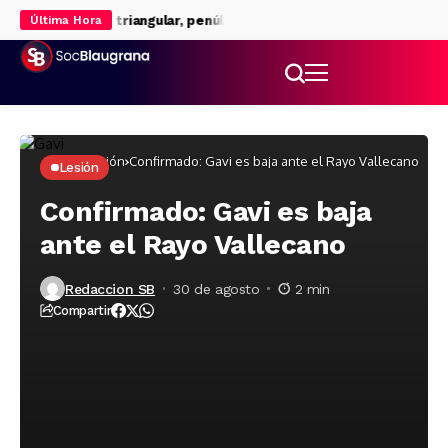
superlativo
El triangular, penúltima prueba antes del debut liguer
Última Hora
Inicio
Lesión
Confirmado: Gavi es baja ante el Rayo Vallecano
Lesión
Confirmado: Gavi es baja
ante el Rayo Vallecano
Redaccion SB
30 de agosto
2 min
Compartir