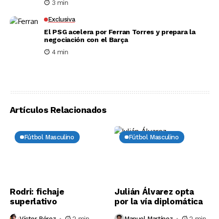
3 min
Exclusiva
El PSG acelera por Ferran Torres y prepara la
negociación con el Barça
4 min
Artículos Relacionados
Fútbol Masculino
Fútbol Masculino
Rodri: fichaje
Julián Álvarez opta
superlativo
por la vía diplomática
Víctor Pérez
2 min
Manuel Martínez
2 min