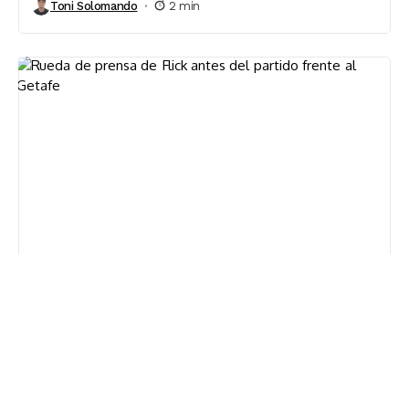
Toni Solomando
2 min
Rueda De Prensa
Flick: «No es fácil, ni para él ni para
nosotros»
Daniel Bartolomé
2 min