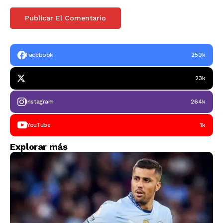
Facebook
250k
23k
Instagram
264k
YouTube
1k
Explorar más