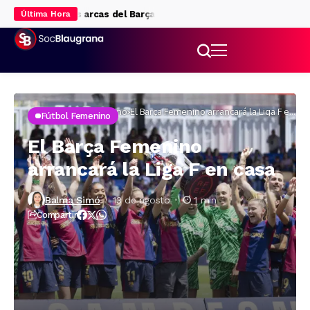
 pellizco en las arcas del Barça
El Barça activa el plan B a Julián 
Última Hora
Inicio
Fútbol femenino
El Barça Femenino arrancará la Liga F en
Fútbol Femenino
casa
El Barça Femenino
arrancará la Liga F en casa
Balma Simó
13 de agosto
1 min
Compartir