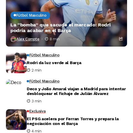
Fútbol Masculino
La “bomba” que sacude el mercado: Rodri
podría acabar en el Barça
Alex Compte
8 min
Fútbol Masculino
Rodri da luz verde al Barça
2 min
Fútbol Masculino
Deco y João Amaral viajan a Madrid para intentar
desbloquear el fichaje de Julián Álvarez
3 min
Exclusiva
El PSG acelera por Ferran Torres y prepara la
negociación con el Barça
4 min