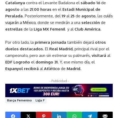
Catalunya
contra el Levante Badalona el
sábado 16
de
agosto
a las
21:00 horas
en el
Estadi Municipal de
Peralada
. Posteriormente, del
19
al
25
de
agosto
, las
culés
viajarán a México
, donde se medirán a una
selección
de
estrellas
de la
Liga MX Femenil
y al
Club América
.
Por otro lado, la
primera jornada
también dejará
otros
duelos destacados
. El
Real Madrid
, principal rival por el
campeonato, pero aun sin estrenar su palmarés,
visitará
al
EDF Logroño
el
domingo 31
. Y, ese mismo día, el
Espanyol
recibirá
al
Atlético
de
Madrid.
- Publicidad -
Barça Femenino
Liga F