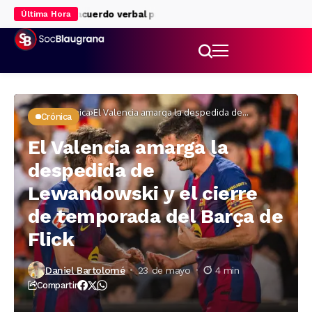
l Liverpool: acuerdo verbal para su cesión
Rodri eclipsa al Madri
Última Hora
Inicio
Crónica
El Valencia amarga la despedida de
Crónica
Lewandowski y el cierre de temporada del Barça
de Flick
El Valencia amarga la
despedida de
Lewandowski y el cierre
de temporada del Barça de
Flick
Daniel Bartolomé
23 de mayo
4 min
Compartir