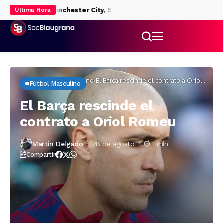
agenda de Manchester City, Sporting de Braga y Borussia Dortmun
Última Hora
Inicio
Fútbol masculino
El Barça rescinde el contrato a Oriol
Fútbol Masculino
Romeu
El Barça rescinde el
contrato a Oriol Romeu
Martin Delgado
28 de agosto
1 min
Compartir