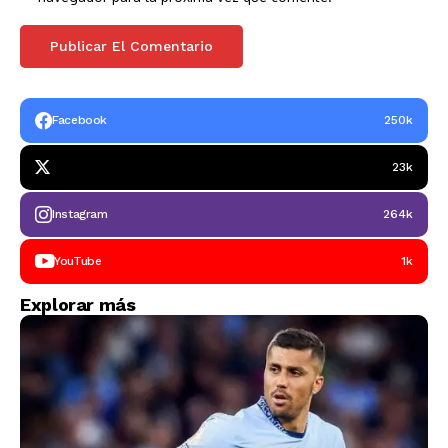
Facebook
250k
23k
Instagram
264k
YouTube
1k
Explorar más