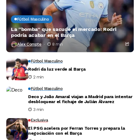
Fútbol Masculino
La “bomba” que sacude el mercado: Rodri
podría acabar en el Barça
Alex Compte
8 min
Fútbol Masculino
Rodri da luz verde al Barça
2 min
Fútbol Masculino
Deco y João Amaral viajan a Madrid para intentar
desbloquear el fichaje de Julián Álvarez
3 min
Exclusiva
El PSG acelera por Ferran Torres y prepara la
negociación con el Barça