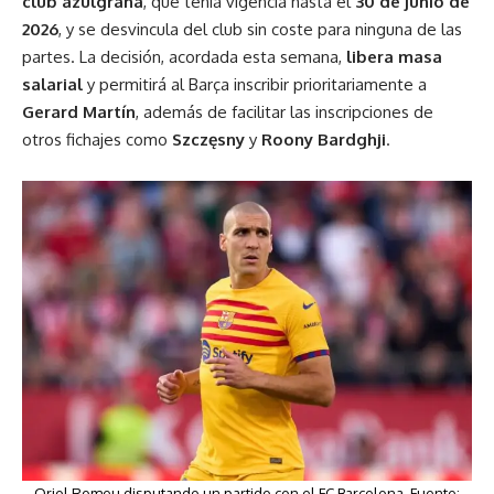
club azulgrana
, que tenía vigencia hasta el
30 de junio de
2026
, y se desvincula del club sin coste para ninguna de las
partes. La decisión, acordada esta semana,
libera masa
salarial
y permitirá al Barça inscribir prioritariamente a
Gerard
Martín
, además de facilitar las inscripciones de
otros fichajes como
Szczęsny
y
Roony
Bardghji
.
Oriol Romeu disputando un partido con el FC Barcelona. Fuente: