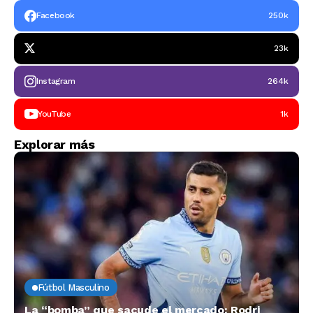
Facebook
250k
23k
Instagram
264k
YouTube
1k
Explorar más
Fútbol Masculino
La “bomba” que sacude el mercado: Rodri