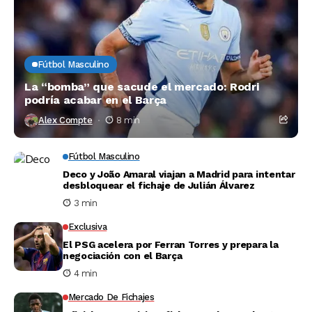
Fútbol Masculino
La “bomba” que sacude el mercado: Rodri
podría acabar en el Barça
Alex Compte
8 min
Fútbol Masculino
Deco y João Amaral viajan a Madrid para intentar
desbloquear el fichaje de Julián Álvarez
3 min
Exclusiva
El PSG acelera por Ferran Torres y prepara la
negociación con el Barça
4 min
Mercado De Fichajes