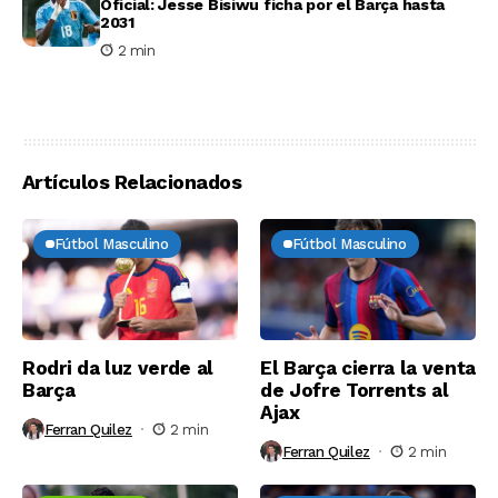
Oficial: Jesse Bisiwu ficha por el Barça hasta
2031
2 min
Artículos Relacionados
Fútbol Masculino
Fútbol Masculino
Rodri da luz verde al
El Barça cierra la venta
Barça
de Jofre Torrents al
Ajax
Ferran Quilez
2 min
Ferran Quilez
2 min