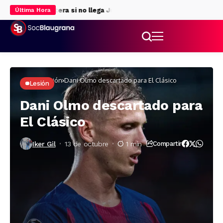
para la delantera si no llega Julián Álvarez
Rodri da luz verde al 
Última Hora
Inicio
Lesión
Dani Olmo descartado para El Clásico
Lesión
Dani Olmo descartado para
El Clásico
Iker Gil
13 de octubre
1 min
Compartir