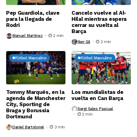
Pep Guardiola, clave
Cancelo vuelve al Al-
para la llegada de
Hilal mientras espera
Rodri
cerrar su vuelta al
Barça
Manuel Martínez
2 min
Iker Gil
2 min
Fútbol Masculino
Fútbol Masculino
Tommy Marqués, en la
Los mundialistas de
agenda de Manchester
vuelta en Can Barça
City, Sporting de
Sergi Sales Pascual
Braga y Borussia
2 min
Dortmund
Daniel Bartolomé
3 min