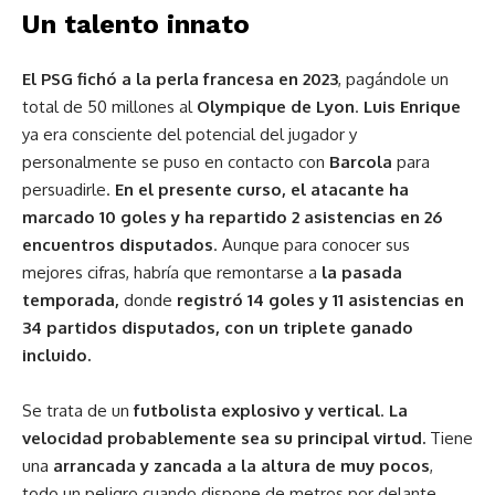
Un talento innato
El PSG fichó a la perla francesa en 2023
, pagándole un
total de 50 millones al
Olympique de Lyon
.
Luis Enrique
ya era consciente del potencial del jugador y
personalmente se puso en contacto con
Barcola
para
persuadirle.
En el presente curso, el atacante ha
marcado 10 goles y ha repartido 2 asistencias en 26
encuentros disputados
. Aunque para conocer sus
mejores cifras, habría que remontarse a
la pasada
temporada,
donde
registró 14 goles y 11 asistencias en
34 partidos disputados, con un triplete ganado
incluido.
Se trata de un
futbolista explosivo y vertical
.
La
velocidad probablemente sea su principal virtud.
Tiene
una
arrancada y zancada a la altura de muy pocos
,
todo un peligro cuando dispone de metros por delante