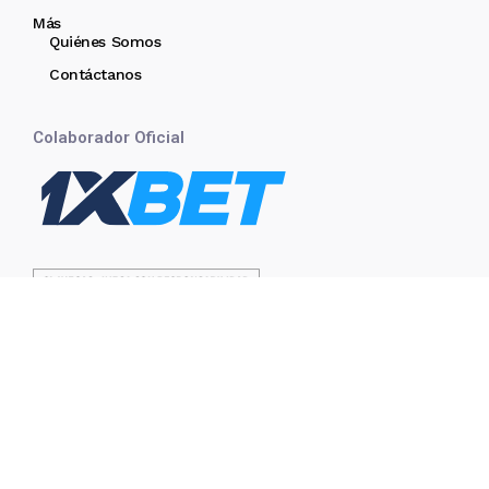
Más
Quiénes Somos
Contáctanos
Colaborador Oficial
Copyright 2025 SocBlaugrana. All rights reserved powered by
SocBlaugrana
Última hora
Copa del Rey