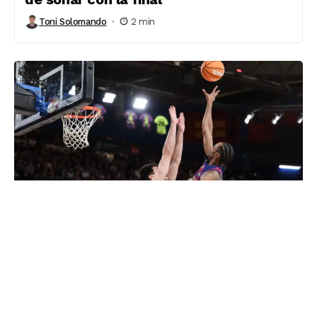
Toni Solomando
2 min
Baloncesto
El rival del Barça en semifinales de la
ACB
Toni Solomando
1 min