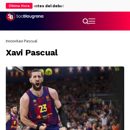
ima prueba antes del debut liguero
Gavi cumple su promesa tras g
Última Hora
Inicio
Xavi Pascual
Xavi Pascual