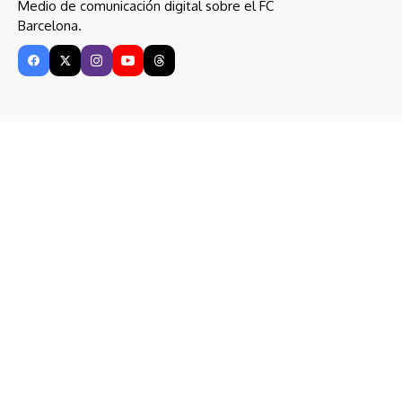
Medio de comunicación digital sobre el FC
Barcelona.
Entérate al instante.
¡Sé el primero en recibir las últimas noticias del
equipo azulgrana!
I consent to the terms and conditions
Más que noticias
Última hora
Fútbol masculino
Rumor
Barça Atlètic