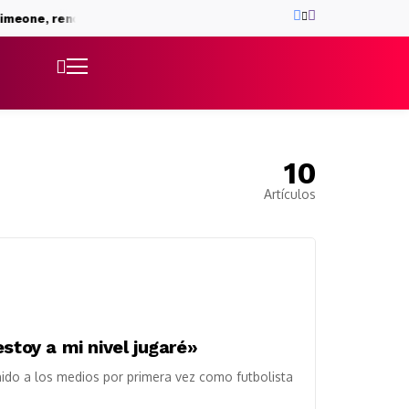
ne, rencuentro clave para su futuro
Ronald Araújo, rumbo al Live
10
Artículos
stoy a mi nivel jugaré»
enido a los medios por primera vez como futbolista