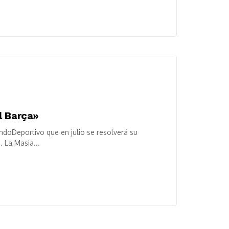
l Barça»
doDeportivo que en julio se resolverá su
 La Masia...