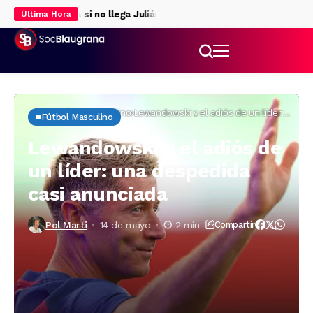
 la delantera si no llega Julián Álvarez
Rodri da luz verde al Barç
Última Hora
Inicio
Fútbol masculino
Lewandowski y el adiós de un líder:
Fútbol Masculino
una despedida casi anunciada
Lewandowski y el adiós de
un líder: una despedida
casi anunciada
Pol Marti
14 de mayo
2 min
Compartir