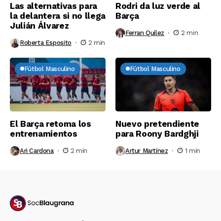
Las alternativas para
Rodri da luz verde al
la delantera si no llega
Barça
Julián Álvarez
Ferran Quilez
2 min
Roberta Esposito
2 min
Fútbol Masculino
Fútbol Masculino
El Barça retoma los
Nuevo pretendiente
entrenamientos
para Roony Bardghji
Ari Cardona
2 min
Artur Martínez
1 min