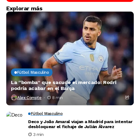
Explorar más
Fútbol Masculino
La “bomba” que sacude el mercado: Rodri
podría acabar en el Barça
Alex Compte
8 min
Fútbol Masculino
Deco y João Amaral viajan a Madrid para intentar
desbloquear el fichaje de Julián Álvarez
3 min