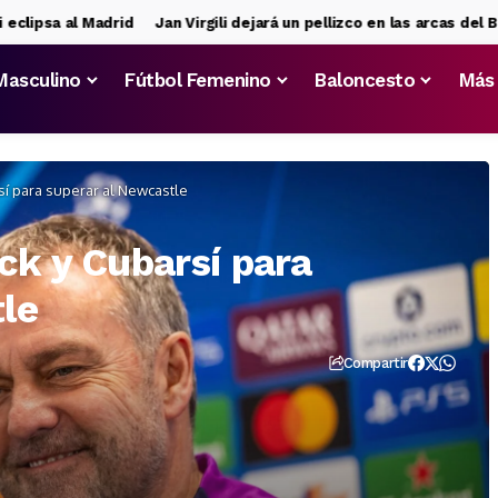
sa al Madrid
Jan Virgili dejará un pellizco en las arcas del Barça
Masculino
Fútbol Femenino
Baloncesto
Más
rsí para superar al Newcastle
ck y Cubarsí para
le
Compartir