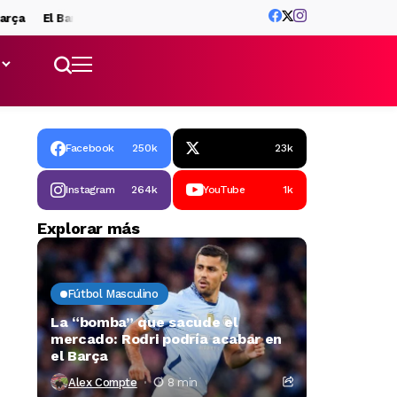
El Barça activa el plan B a Julián Álvarez: tres delanteros en la r
Facebook
250k
23k
Instagram
264k
YouTube
1k
Explorar más
Fútbol Masculino
La “bomba” que sacude el
mercado: Rodri podría acabar en
el Barça
Alex Compte
8 min