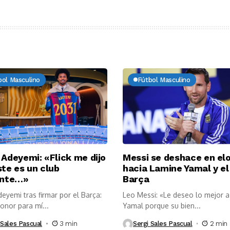
bol Masculino
Fútbol Masculino
 Adeyemi: «Flick me dijo
Messi se deshace en el
te es un club
hacia Lamine Yamal y el
ente…»
Barça
eyemi tras firmar por el Barça:
Leo Messi: «Le deseo lo mejor 
onor para mí...
Yamal porque su bien...
 Sales Pascual
3 min
Sergi Sales Pascual
2 min