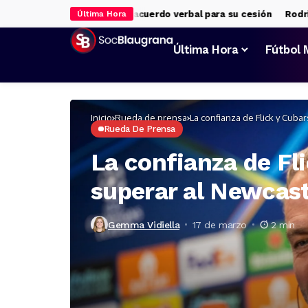
jo, rumbo al Liverpool: acuerdo verbal para su cesión
Rodri eclip
Última Hora
Última Hora
Fútbol 
Inicio
Rueda de prensa
La confianza de Flick y Cuba
Rueda De Prensa
La confianza de Fli
superar al Newcast
Gemma Vidiella
17 de marzo
2 min