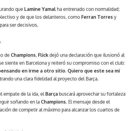
egurando que
Lamine Yamal
ha entrenado con normalidad;
olectivo y de que los delanteros, como
Ferran Torres
y
para ser decisivos.
a
ido de
Champions
,
Flick
dejó una declaración que ilusionó al
 se siente en Barcelona y reiteró su compromiso con el club:
nsando en irme a otro sitio. Quiero que este sea mi
rando una clara fidelidad al proyecto del Barça.
l empate de la ida, el
Barça
buscará aprovechar su fortaleza
seguir soñando en la
Champions
.
El mensaje desde el
igación de competir al máximo para alcanzar los cuartos de