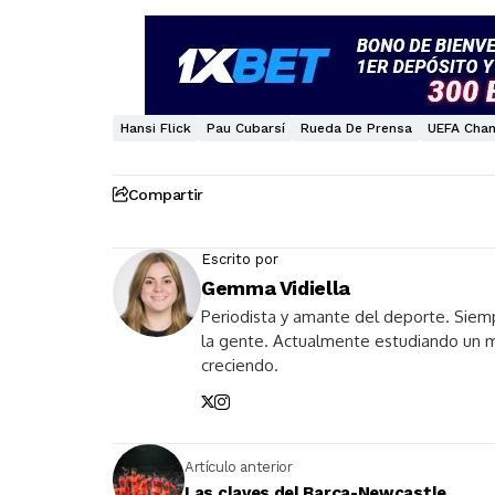
Hansi Flick
Pau Cubarsí
Rueda De Prensa
UEFA Cha
Compartir
Escrito por
Gemma Vidiella
Periodista y amante del deporte. Siem
la gente. Actualmente estudiando un 
creciendo.
Artículo anterior
Las claves del Barça-Newcastle