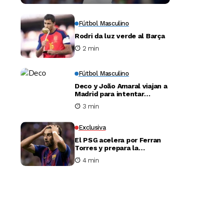
Fútbol Masculino
Rodri da luz verde al Barça
2 min
Fútbol Masculino
Deco y João Amaral viajan a
Madrid para intentar
desbloquear el fichaje de
3 min
Julián Álvarez
Exclusiva
El PSG acelera por Ferran
Torres y prepara la
negociación con el Barça
4 min