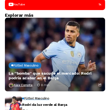
YouTube
1k
Explorar más
Fútbol Masculino
La “bomba” que sacude el mercado: Rodri
podría acabar en el Barça
Alex Compte
8 min
Fútbol Masculino
Rodri da luz verde al Barça