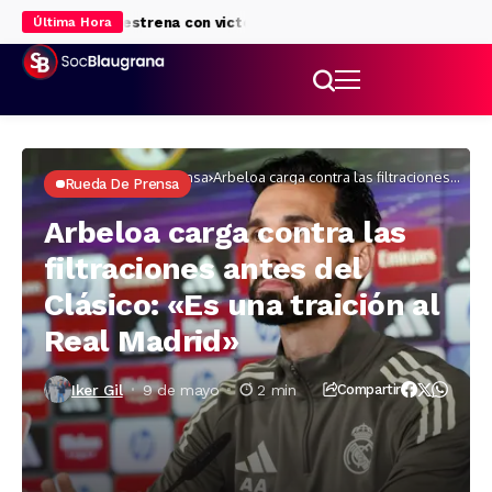
el Barça se estrena con victoria
Roony Bardghji, con pie y medio
Última Hora
Inicio
Rueda de prensa
Arbeloa carga contra las filtraciones
Rueda De Prensa
antes del Clásico: «Es una traición al
Real Madrid»
Arbeloa carga contra las
filtraciones antes del
Clásico: «Es una traición al
Real Madrid»
Iker Gil
9 de mayo
2 min
Compartir