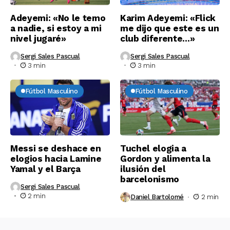
Adeyemi: «No le temo
Karim Adeyemi: «Flick
a nadie, si estoy a mi
me dijo que este es un
nivel jugaré»
club diferente…»
Sergi Sales Pascual
Sergi Sales Pascual
3 min
3 min
Fútbol Masculino
Fútbol Masculino
Messi se deshace en
Tuchel elogia a
elogios hacia Lamine
Gordon y alimenta la
Yamal y el Barça
ilusión del
barcelonismo
Sergi Sales Pascual
2 min
Daniel Bartolomé
2 min