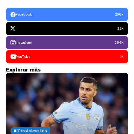
Facebook
250k
23k
Instagram
264k
YouTube
1k
Explorar más
Fútbol Masculino