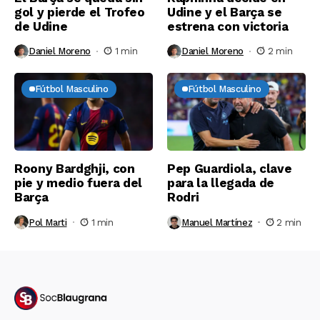
gol y pierde el Trofeo
Udine y el Barça se
de Udine
estrena con victoria
Daniel Moreno
1 min
Daniel Moreno
2 min
Fútbol Masculino
Fútbol Masculino
Roony Bardghji, con
Pep Guardiola, clave
pie y medio fuera del
para la llegada de
Barça
Rodri
Pol Marti
1 min
Manuel Martínez
2 min