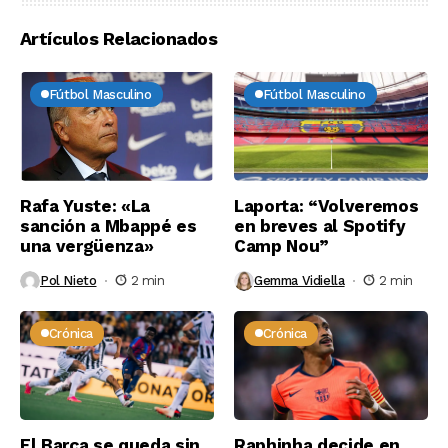
Artículos Relacionados
Fútbol Masculino
Fútbol Masculino
Rafa Yuste: «La
Laporta: “Volveremos
sanción a Mbappé es
en breves al Spotify
una vergüenza»
Camp Nou”
Pol Nieto
2 min
Gemma Vidiella
2 min
Crónica
Crónica
El Barça se queda sin
Raphinha decide en