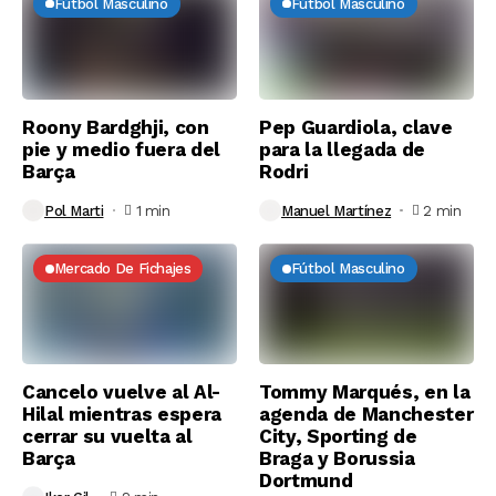
Fútbol Masculino
Fútbol Masculino
Roony Bardghji, con
Pep Guardiola, clave
pie y medio fuera del
para la llegada de
Barça
Rodri
Pol Marti
1 min
Manuel Martínez
2 min
Mercado De Fichajes
Fútbol Masculino
Cancelo vuelve al Al-
Tommy Marqués, en la
Hilal mientras espera
agenda de Manchester
cerrar su vuelta al
City, Sporting de
Barça
Braga y Borussia
Dortmund