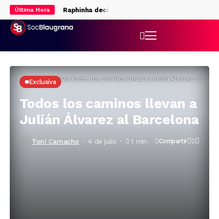
ofeo de Udine
Raphinha decide en Udine y el Barça se estrena con 
Última Hora
Inicio
Exclusiva
Todos los caminos llevan a Julián Álvarez al
Exclusiva
Barcelona
Todos los caminos llevan a
Julián Álvarez al Barcelona
Toni Camacho
4 de julio
1 min
Compartir