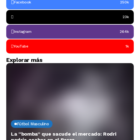
Facebook
250k
23k
Instagram
264k
YouTube
1k
Explorar más
Fútbol Masculino
La “bomba” que sacude el mercado: Rodri
podría acabar en el Barça