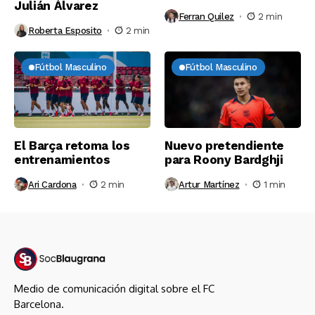
Julián Álvarez
Ferran Quilez
2 min
Roberta Esposito
2 min
Fútbol Masculino
Fútbol Masculino
El Barça retoma los
Nuevo pretendiente
entrenamientos
para Roony Bardghji
Ari Cardona
2 min
Artur Martínez
1 min
Medio de comunicación digital sobre el FC
Barcelona.