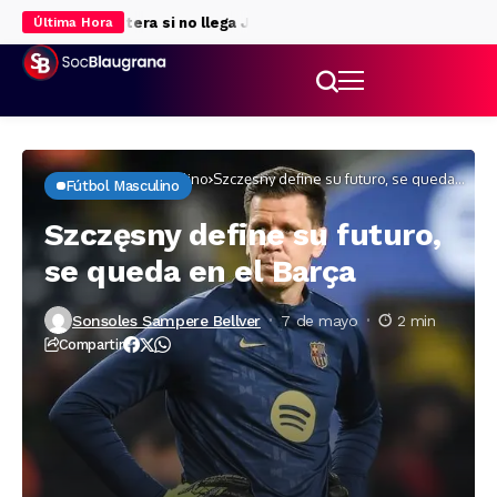
 para la delantera si no llega Julián Álvarez
Rodri da luz verde al
Última Hora
Inicio
Fútbol masculino
Szczęsny define su futuro, se queda
Fútbol Masculino
en el Barça
Szczęsny define su futuro,
se queda en el Barça
Sonsoles Sampere Bellver
7 de mayo
2 min
Compartir