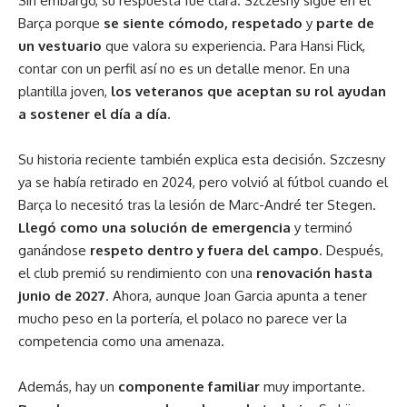
Sin embargo, su respuesta fue clara. Szczesny sigue en el
Barça porque
se siente cómodo, respetado
y
parte de
un vestuario
que valora su experiencia. Para Hansi Flick,
contar con un perfil así no es un detalle menor. En una
plantilla joven,
los veteranos que aceptan su rol ayudan
a sostener el día a día
.
Su historia reciente también explica esta decisión. Szczesny
ya se había retirado en 2024, pero volvió al fútbol cuando el
Barça lo necesitó tras la lesión de Marc-André ter Stegen.
Llegó como una solución de emergencia
y terminó
ganándose
respeto dentro y fuera del campo
. Después,
el club premió su rendimiento con una
renovación
hasta
junio de 2027
. Ahora, aunque Joan Garcia apunta a tener
mucho peso en la portería, el polaco no parece ver la
competencia como una amenaza.
Además, hay un
componente familiar
muy importante.