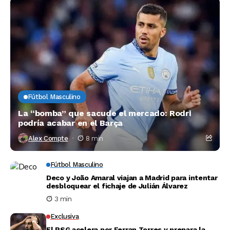
Fútbol Masculino
La “bomba” que sacude el mercado: Rodri
podría acabar en el Barça
Alex Compte
8 min
Fútbol Masculino
Deco y João Amaral viajan a Madrid para intentar
desbloquear el fichaje de Julián Álvarez
3 min
Exclusiva
El PSG acelera por Ferran Torres y prepara la