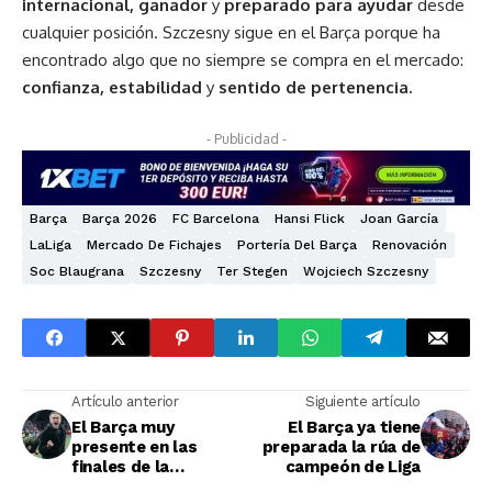
internacional, ganador
y
preparado para ayudar
desde
cualquier posición. Szczesny sigue en el Barça porque ha
encontrado algo que no siempre se compra en el mercado:
confianza, estabilidad
y
sentido de pertenencia.
- Publicidad -
Barça
Barça 2026
FC Barcelona
Hansi Flick
Joan García
LaLiga
Mercado De Fichajes
Portería Del Barça
Renovación
Soc Blaugrana
Szczesny
Ter Stegen
Wojciech Szczesny
Artículo anterior
Siguiente artículo
El Barça muy
El Barça ya tiene
presente en las
preparada la rúa de
finales de la
campeón de Liga
Champions League