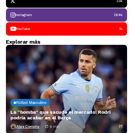
23k
Instagram
264k
YouTube
1k
Explorar más
Fútbol Masculino
La “bomba” que sacude el mercado: Rodri
podría acabar en el Barça
Alex Compte
8 min