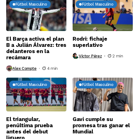
Fútbol Masculino
Fútbol Masculino
El Barça activa el plan
Rodri: fichaje
B a Julián Álvarez: tres
superlativo
delanteros en la
Víctor Pérez
2 min
recámara
Alex Compte
4 min
Fútbol Masculino
Fútbol Masculino
El triangular,
Gavi cumple su
penúltima prueba
promesa tras ganar el
antes del debut
Mundial
liguero