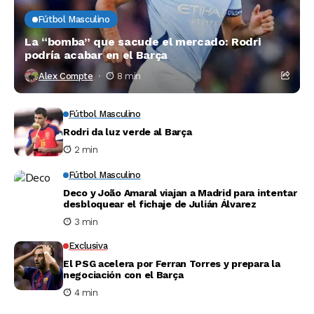
Fútbol Masculino
La “bomba” que sacude el mercado: Rodri
podría acabar en el Barça
Alex Compte
8 min
Fútbol Masculino
Rodri da luz verde al Barça
2 min
Fútbol Masculino
Deco y João Amaral viajan a Madrid para intentar
desbloquear el fichaje de Julián Álvarez
3 min
Exclusiva
El PSG acelera por Ferran Torres y prepara la
negociación con el Barça
4 min