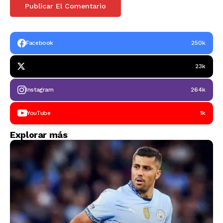
Facebook
250k
23k
Instagram
264k
YouTube
1k
Explorar más