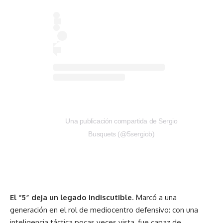
Una publicación compartida de Sergio
Busquets (@5sergiob)
El “5” deja un legado indiscutible
. Marcó a una
generación en el rol de mediocentro defensivo: con una
inteligencia táctica pocas veces vista, fue capaz de