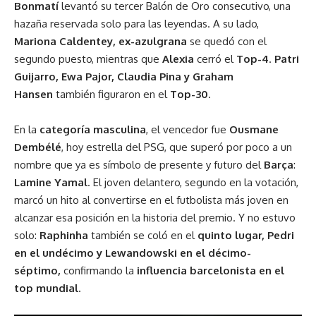
Bonmatí
levantó su tercer Balón de Oro consecutivo, una
hazaña reservada solo para las leyendas. A su lado,
Mariona Caldentey, ex-azulgrana
se quedó con el
segundo puesto, mientras que
Alexia
cerró el
Top-4
.
Patri
Guijarro, Ewa Pajor, Claudia Pina y Graham
Hansen
también figuraron en el
Top-30
.
En la
categoría masculina
, el vencedor fue
Ousmane
Dembélé
, hoy estrella del PSG, que superó por poco a un
nombre que ya es símbolo de presente y futuro del
Barça
:
Lamine Yamal
. El joven delantero, segundo en la votación,
marcó un hito al convertirse en el futbolista más joven en
alcanzar esa posición en la historia del premio. Y no estuvo
solo:
Raphinha
también se coló en el
quinto lugar, Pedri
en el undécimo y Lewandowski en el décimo-
séptimo,
confirmando la
influencia barcelonista en el
top mundial
.