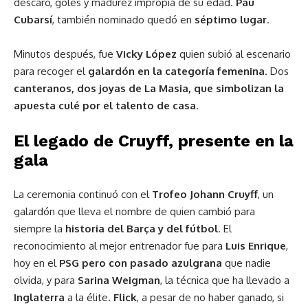
descaro, goles y madurez impropia de su edad.
Pau
Cubarsí
, también nominado quedó en
séptimo lugar
.
Minutos después, fue
Vicky López
quien subió al escenario
para recoger el
galardón en la categoría femenina
. Dos
canteranos, dos joyas de La Masia, que simbolizan la
apuesta culé por el talento de casa
.
El legado de Cruyff, presente en la
gala
La ceremonia continuó con el
Trofeo Johann Cruyff
, un
galardón que lleva el nombre de quien cambió para
siempre la
historia del
Barça y del fútbol
. El
reconocimiento al mejor entrenador fue para
Luis Enrique
,
hoy en el
PSG
pero con pasado azulgrana
que nadie
olvida, y para
Sarina Weigman
, la técnica que ha llevado a
Inglaterra
a la élite.
Flick
, a pesar de no haber ganado, si