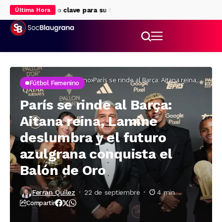
ne, rencuentro clave para su futuro
Ronald Araújo, rumbo al Liver
Última Hora
Inicio
Fútbol femenino
París se rinde al Barça: Aitana reina,
Fútbol Femenino
Lamine deslumbra y el futuro azulgrana
conquista el Balón de Oro
París se rinde al Barça:
Aitana reina, Lamine
deslumbra y el futuro
azulgrana conquista el
Balón de Oro
Ferran Quilez
22 de septiembre
4 min
Compartir