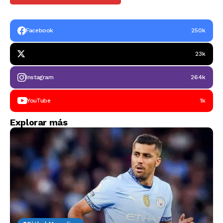
Facebook
250k
23k
Instagram
264k
YouTube
1k
Explorar más