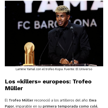
Lamine Yamal con el trofeo Kopa. Fuente:
El Universo
Los «killers» europeos: Trofeo
Müller
El
Trofeo Müller
reconoció a los artilleros del año:
Ewa
Pajor
, imparable en su
primera temporada como culé
,