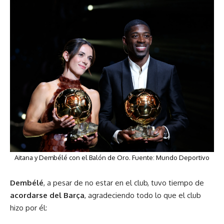
Aitana y Dembélé con el Balón de Oro. Fuente:
Mundo Deportivo
Dembélé
, a pesar de no estar en el club, tuvo tiempo de
acordarse del Barça
, agradeciendo todo lo que el club
hizo por él: