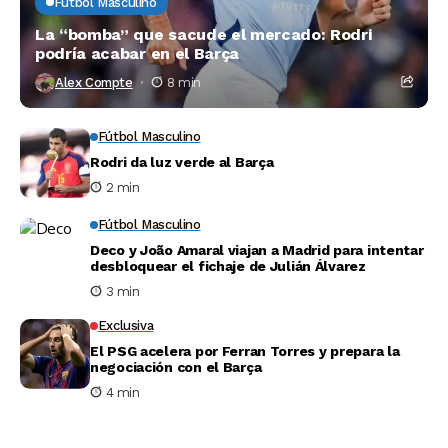
Fútbol Masculino
La “bomba” que sacude el mercado: Rodri
podría acabar en el Barça
Alex Compte
8 min
Fútbol Masculino
Rodri da luz verde al Barça
2 min
Fútbol Masculino
Deco y João Amaral viajan a Madrid para intentar
desbloquear el fichaje de Julián Álvarez
3 min
Exclusiva
El PSG acelera por Ferran Torres y prepara la
negociación con el Barça
4 min