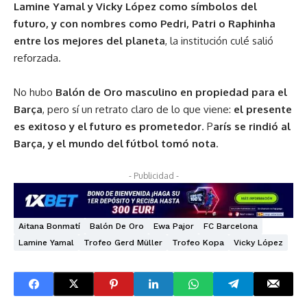
Lamine Yamal y Vicky López como símbolos del
futuro, y con nombres como Pedri, Patri o Raphinha
entre los mejores del planeta
, la institución culé salió
reforzada.
No hubo
Balón de Oro masculino en propiedad para el
Barça
, pero sí un retrato claro de lo que viene:
el presente
es exitoso y el futuro es prometedor
. P
arís se rindió al
Barça, y el mundo del fútbol tomó nota
.
- Publicidad -
Aitana Bonmatí
Balón De Oro
Ewa Pajor
FC Barcelona
Lamine Yamal
Trofeo Gerd Müller
Trofeo Kopa
Vicky López