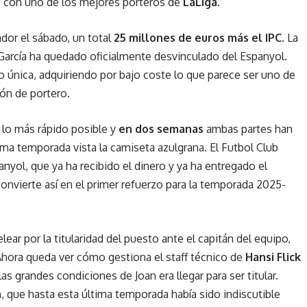
lé con uno de los mejores porteros de
LaLiga
.
dor el sábado, un total
25 millones de euros más el IPC
. La
n García ha quedado oficialmente desvinculado del Espanyol.
o única, adquiriendo por bajo coste lo que parece ser uno de
ión de portero.
e lo más rápido posible y
en dos semanas
ambas partes han
ima temporada vista la camiseta azulgrana. El Futbol Club
nyol, que ya ha recibido el dinero y ya ha entregado el
 convierte así en el primer refuerzo para la temporada 2025-
lear por la titularidad del puesto ante el capitán del equipo,
. Ahora queda ver cómo gestiona el staff técnico de
Hansi Flick
las grandes condiciones de Joan era llegar para ser titular.
n
, que hasta esta última temporada había sido indiscutible