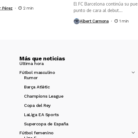
El FC Barcelona continúa su pue
r Pérez
2 min
punto de cara al debut...
Albert Carmona
1 min
Más que noticias
Última hora
Fútbol masculino
Rumor
Barça Atlètic
Champions League
Copa del Rey
LaLiga EA Sports
Supercopa de España
Fútbol femenino
Liga F