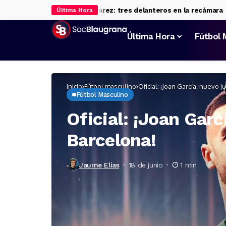
iva el plan B a Julián Álvarez: tres delanteros en la recámara
Rodr
Última Hora
Última Hora
Fútbol 
Inicio
Fútbol masculino
Oficial: ¡Joan García, nuevo 
Fútbol Masculino
Oficial: ¡Joan Garc
Barcelona!
Jaume Elias
18 de junio
1 min