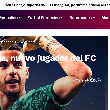
i: fichaje superlativo
El triangular, penúltima prueba antes del d
Masculino
Fútbol Femenino
Baloncesto
Más
jugador del FC Barcelona!
ía, nuevo jugador del FC
Compartir