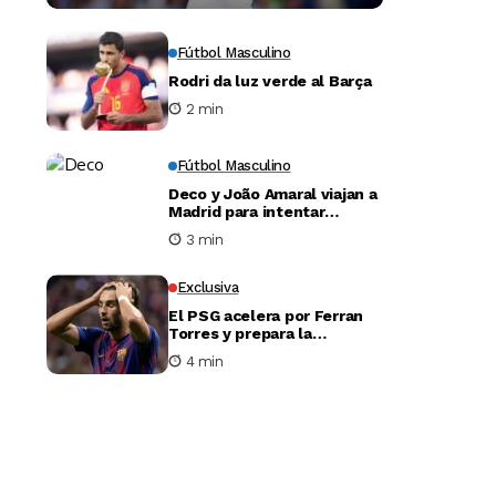
Fútbol Masculino
Rodri da luz verde al Barça
2 min
Fútbol Masculino
Deco y João Amaral viajan a
Madrid para intentar
desbloquear el fichaje de
3 min
Julián Álvarez
Exclusiva
El PSG acelera por Ferran
Torres y prepara la
negociación con el Barça
4 min