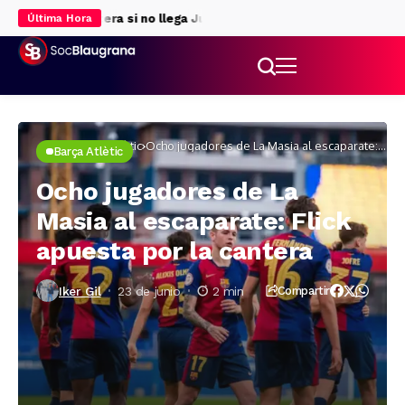
para la delantera si no llega Julián Álvarez
Rodri da luz verde al 
Última Hora
Inicio
Barça Atlètic
Ocho jugadores de La Masia al escaparate:
Barça Atlètic
Flick apuesta por la cantera
Ocho jugadores de La
Masia al escaparate: Flick
apuesta por la cantera
Iker Gil
23 de junio
2 min
Compartir