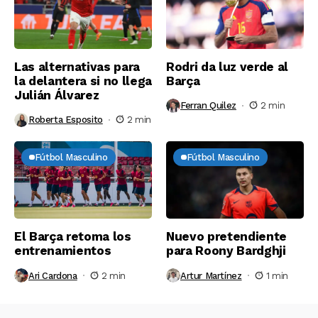
Las alternativas para
Rodri da luz verde al
la delantera si no llega
Barça
Julián Álvarez
Ferran Quilez
2 min
Roberta Esposito
2 min
Fútbol Masculino
Fútbol Masculino
El Barça retoma los
Nuevo pretendiente
entrenamientos
para Roony Bardghji
Ari Cardona
2 min
Artur Martínez
1 min