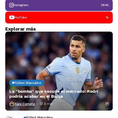
Instagram
264k
YouTube
1k
Explorar más
Fútbol Masculino
La “bomba” que sacude el mercado: Rodri
podría acabar en el Barça
Alex Compte
8 min
Fútbol Masculino