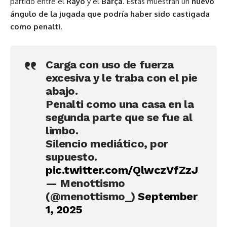
partido entre el
Rayo
y el
Barça
. Estas muestran un
nuevo
ángulo de la jugada que podría haber sido castigada
como penalti.
Carga con uso de fuerza
excesiva y le traba con el pie
abajo.
Penalti como una casa en la
segunda parte que se fue al
limbo.
Silencio mediático, por
supuesto.
pic.twitter.com/QlwczVfZzJ
— Menottismo
(@menottismo_)
September
1, 2025