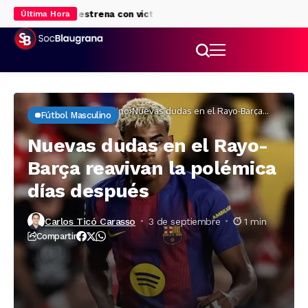
 el Barça se estrena con victoria
Roony Bardghji, con pie y medi
Última Hora
Inicio
Fútbol masculino
Nuevas dudas en el Rayo-Barça
Fútbol Masculino
reavivan la polémica días después
Nuevas dudas en el Rayo-
Barça reavivan la polémica
días después
Carlos Ticó Carasso
3 de septiembre
1 min
Compartir