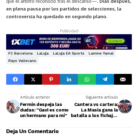
que el árbitro reconoció tras el descanso—.
Días después,
en plena pausa por los partidos de selecciones, la
controversia ha quedado en segundo plano
.
- Publicidad -
FC Barcelona
LaLiga
LaLiga EA Sports
Lamine Yamal
Rayo Vallecano
Artículo anterior
Siguiente artículo
Fermín despeja las
Cantera vs cartera:
dudas: “Gavi es como
La Masía gana la
un hermano para mí”
batalla a los fichajes
en el Barça
Deja Un Comentario