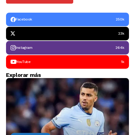
Facebook
250k
23k
Instagram
264k
YouTube
1k
Explorar más