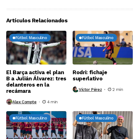
Artículos Relacionados
Fútbol Masculino
Fútbol Masculino
El Barça activa el plan
Rodri: fichaje
B a Julián Álvarez: tres
superlativo
delanteros en la
Víctor Pérez
2 min
recámara
Alex Compte
4 min
Fútbol Masculino
Fútbol Masculino