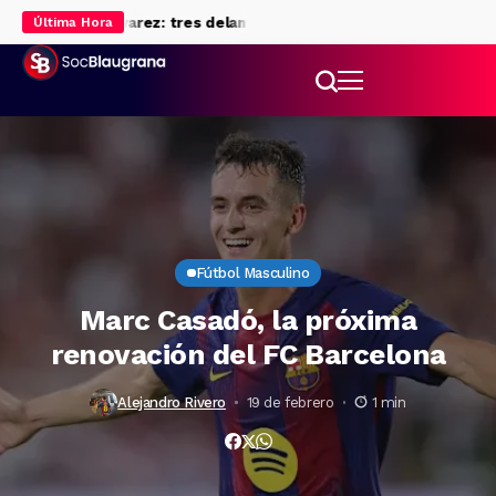
n B a Julián Álvarez: tres delanteros en la recámara
Rodri: fichaje
Última Hora
Fútbol Masculino
Marc Casadó, la próxima
renovación del FC Barcelona
Alejandro Rivero
19 de febrero
1 min