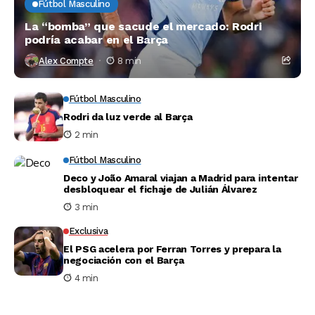
Fútbol Masculino
La “bomba” que sacude el mercado: Rodri
podría acabar en el Barça
Alex Compte
8 min
Fútbol Masculino
Rodri da luz verde al Barça
2 min
Fútbol Masculino
Deco y João Amaral viajan a Madrid para intentar
desbloquear el fichaje de Julián Álvarez
3 min
Exclusiva
El PSG acelera por Ferran Torres y prepara la
negociación con el Barça
4 min