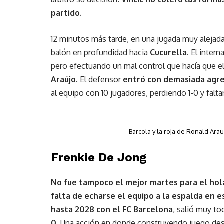
partido.
12 minutos más tarde, en una jugada muy alejada
balón en profundidad hacia
Cucurella.
El interna
pero efectuando un mal control que hacía que e
Araújo
. El defensor
entró con demasiada agre
al equipo con 10 jugadores, perdiendo 1-0 y falt
Barcola y la roja de Ronald Ara
Frenkie De Jong
No fue tampoco el mejor martes para el ho
falta de echarse el equipo a la espalda en e
hasta 2028 con el FC Barcelona
, salió muy t
0
. Una acción en donde construyendo juego de