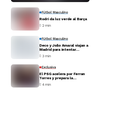
Fútbol Masculino
Rodri da luz verde al Barça
2 min
Fútbol Masculino
Deco y João Amaral viajan a
Madrid para intentar
desbloquear el fichaje de
3 min
Julián Álvarez
Exclusiva
El PSG acelera por Ferran
Torres y prepara la
negociación con el Barça
4 min