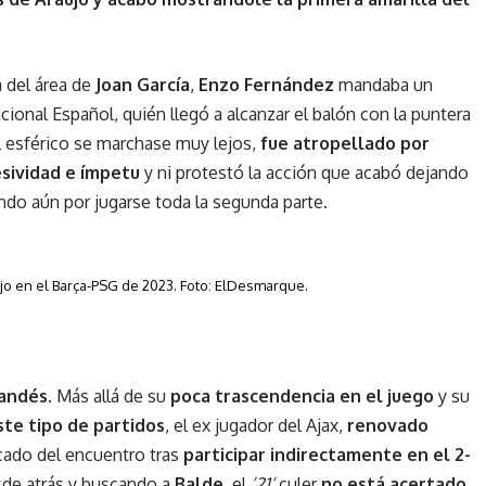
 del área de
Joan García
,
Enzo Fernández
mandaba un
cional Español, quién llegó a alcanzar el balón con la puntera
l esférico se marchase muy lejos,
fue atropellado por
sividad e ímpetu
y ni protestó la acción que acabó dejando
ando aún por jugarse toda la segunda parte.
ujo en el Barça-PSG de 2023. Foto: ElDesmarque.
landés
. Más allá de su
poca trascendencia en el juego
y su
ste tipo de partidos
, el ex jugador del Ajax,
renovado
ocado del encuentro tras
participar indirectamente en el 2-
sde atrás y buscando a
Balde,
el
’21’
culer
no está acertado