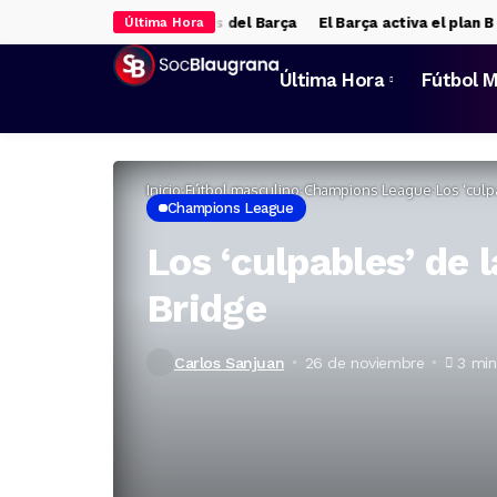
rá un pellizco en las arcas del Barça
El Barça activa el plan B a Ju
Última Hora
Última Hora
Fútbol M
Inicio
Fútbol masculino
Champions League
Los ‘cul
Champions League
Los ‘culpables’ de
Bridge
Carlos Sanjuan
26 de noviembre
3 min