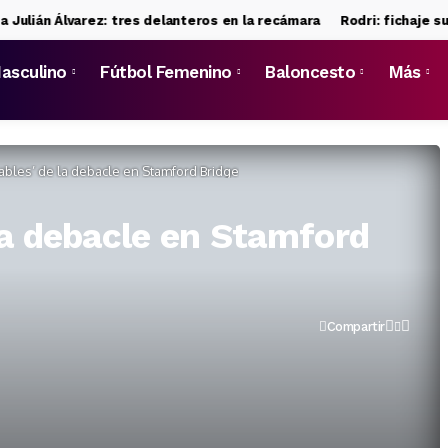
lián Álvarez: tres delanteros en la recámara
Rodri: fichaje superla
asculino
Fútbol Femenino
Baloncesto
Más
pables’ de la debacle en Stamford Bridge
 la debacle en Stamford
Compartir