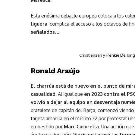
Esta
enésima debacle europea
coloca a los cule
liguera
, complica el acceso a los octavos de fin
señalados…
Christiensen y Frenkie De Jong
Ronald Araújo
El charrúa está de nuevo en el punto de mir
casualidad
. Al igual que
en 2023 contra el PS
volvió a dejar al equipo en desventaja numér
brazalete de capitán del Barça, comenzó viend
tarjeta amarilla en el minuto 32 por protestar un
embestido por
Marc Cucurella
. Una acción que
árbitro su decisión.
Vincic no toleró las forma