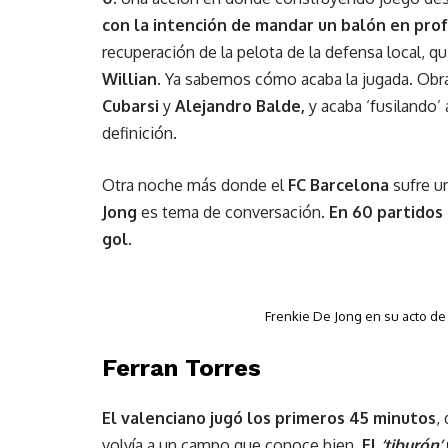
con la intención de mandar un balón en pro
recuperación de la pelota de la defensa local, 
Willian.
Ya sabemos cómo acaba la jugada. Obra 
Cubarsi
y
Alejandro Balde,
y acaba ‘fusilando’
definición.
Otra noche más donde el
FC Barcelona
sufre u
Jong
es tema de conversación.
En 60 partidos 
gol.
Frenkie De Jong en su acto de
Ferran Torres
El valenciano jugó los primeros 45 minutos
,
volvía a un campo que conoce bien.
El
‘tiburón’