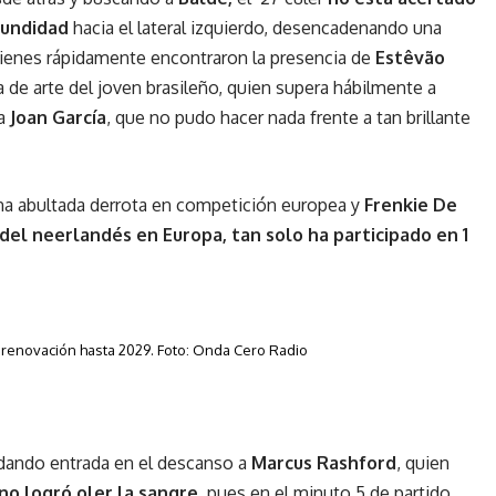
fundidad
hacia el lateral izquierdo, desencadenando una
quienes rápidamente encontraron la presencia de
Estêvão
de arte del joven brasileño, quien supera hábilmente a
 a
Joan García
, que no pudo hacer nada frente a tan brillante
na abultada derrota en competición europea y
Frenkie De
del neerlandés en Europa, tan solo ha participado en 1
 renovación hasta 2029. Foto: Onda Cero Radio
 dando entrada en el descanso a
Marcus Rashford
, quien
no logró oler la sangre
, pues en el minuto 5 de partido,