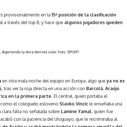
rs provisionalmente en la
15ª posición de la clasificación
al a través del top 8, y hace que
algunos jugadores queden
, digeriendo la dura derrota culer. Foto: SPORT
a
en otra mala noche del equipo en Europa, algo que
ya no es
G,
tras ver la roja directa en una acción con
Barcolá
,
Araújo
ica en la primera parte.
El central, quien portaba el
o como el colegiado esloveno
Slavko Vincic
le enseñaba una
a clara falta no señalada sobre
Lamine Yamal
, quien fue
 acabó con la paciencia del Uruguayo, que le recriminaba al
s de Araújo y acabó mostrándole la primera amarilla del