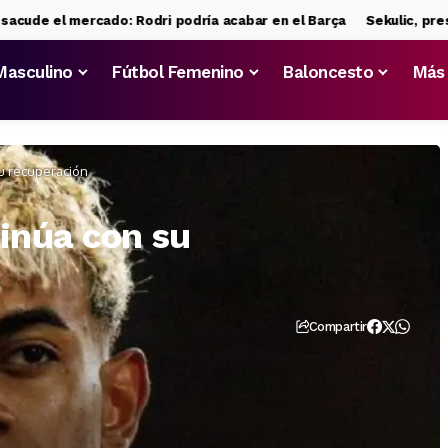
 el mercado: Rodri podría acabar en el Barça
Sekulic, present
Masculino
Fútbol Femenino
Baloncesto
Más
u recuperación
inúa con su
Compartir