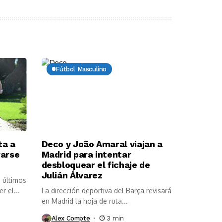
Fútbol Masculino
ta a
Deco y João Amaral viajan a
rarse
Madrid para intentar
desbloquear el fichaje de
Julián Álvarez
 últimos
r el...
La dirección deportiva del Barça revisará
en Madrid la hoja de ruta...
Alex Compte
3 min