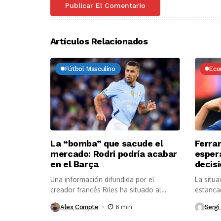
Artículos Relacionados
Fútbol Masculino
Eco
La “bomba” que sacude el
Ferra
mercado: Rodri podría acabar
esper
en el Barça
decis
Una información difundida por el
La situa
creador francés Riles ha situado al
estancad
centrocampista...
Alex Compte
6 min
Sergi