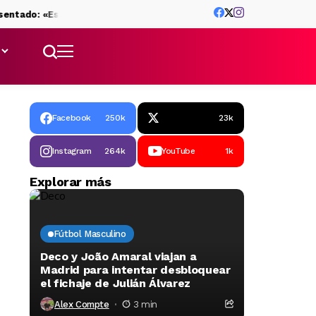
ado: «Espero que superemos las expectativas»
Ferran Torres: «
Facebook
250k
23k
Instagram
264k
YouTube
1k
Explorar más
Fútbol Masculino
Deco y João Amaral viajan a
Madrid para intentar desbloquear
el fichaje de Julián Álvarez
Alex Compte
3 min