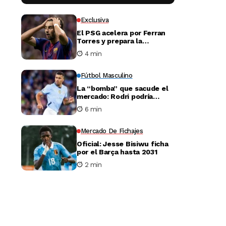
Exclusiva
El PSG acelera por Ferran
Torres y prepara la
negociación con el Barça
4 min
Fútbol Masculino
La “bomba” que sacude el
mercado: Rodri podría
acabar en el Barça
6 min
Mercado De Fichajes
Oficial: Jesse Bisiwu ficha
por el Barça hasta 2031
2 min