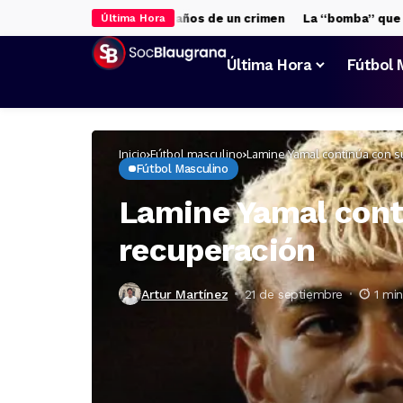
presidente fusilado: 90 años de un crimen
La “bomba” que sacude
Última Hora
Última Hora
Fútbol 
Inicio
Fútbol masculino
Lamine Yamal continúa con s
Fútbol Masculino
Lamine Yamal cont
recuperación
Artur Martínez
21 de septiembre
1 min