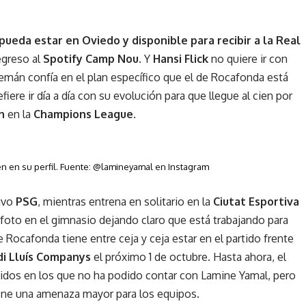
 pueda estar en Oviedo y disponible para recibir a la Real
egreso al
Spotify Camp Nou
. Y
Hansi Flick
no quiere ir con
alemán confía en el plan específico que el de Rocafonda está
iere ir día a día con su evolución para que llegue al cien por
n
en la
Champions League
.
n en su perfil. Fuente: @lamineyamal en Instagram
ivo
PSG
, mientras entrena en solitario en la
Ciutat Esportiva
na foto en el gimnasio dejando claro que está trabajando para
 Rocafonda tiene entre ceja y ceja estar en el partido frente
di Lluís Companys
el próximo 1 de octubre. Hasta ahora, el
tidos en los que no ha podido contar con Lamine Yamal, pero
one una amenaza mayor para los equipos.