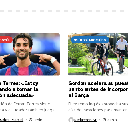
nomía
Fútbol Masculino
n Torres: «Estoy
Gordon acelera su pues
ando a tomar la
punto antes de incorpo
ión adecuada»
al Barça
ción de Ferran Torres sigue
El extremo inglés aprovecha sus
a y el jugador también juega...
días de vacaciones para mantene
 Sales Pascual
1 min
Redaccion SB
2 min