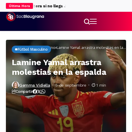
s para la delantera si no llega Julián Álvarez
Rodri da luz verde al
Última Hora
Inicio
Fútbol masculino
Lamine Yamal arrastra molestias en la
Fútbol Masculino
espalda
Lamine Yamal arrastra
molestias en la espalda
Gemma Vidiella
5 de septiembre
1 min
Compartir