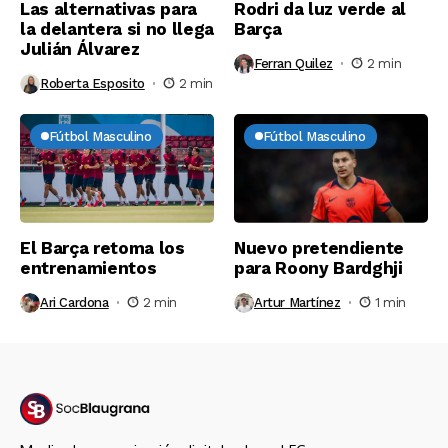
Las alternativas para
Rodri da luz verde al
la delantera si no llega
Barça
Julián Álvarez
Ferran Quilez
2 min
Roberta Esposito
2 min
Fútbol Masculino
Fútbol Masculino
El Barça retoma los
Nuevo pretendiente
entrenamientos
para Roony Bardghji
Ari Cardona
2 min
Artur Martínez
1 min