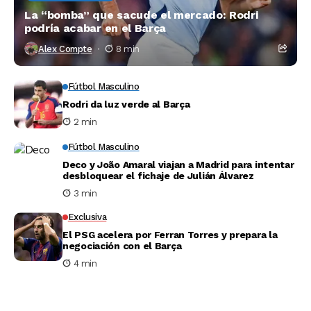
La “bomba” que sacude el mercado: Rodri
podría acabar en el Barça
Alex Compte
8 min
Fútbol Masculino
Rodri da luz verde al Barça
2 min
Fútbol Masculino
Deco y João Amaral viajan a Madrid para intentar
desbloquear el fichaje de Julián Álvarez
3 min
Exclusiva
El PSG acelera por Ferran Torres y prepara la
negociación con el Barça
4 min