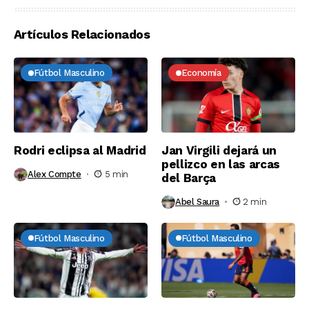
Artículos Relacionados
Fútbol Masculino
Economía
Rodri eclipsa al Madrid
Jan Virgili dejará un
pellizco en las arcas
Alex Compte
5 min
del Barça
Abel Saura
2 min
Fútbol Masculino
Fútbol Masculino