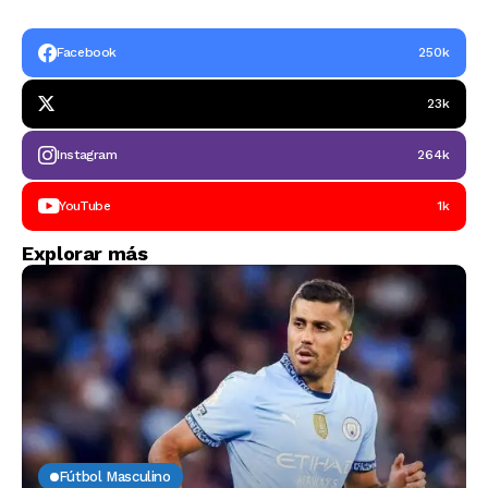
Facebook
250k
23k
Instagram
264k
YouTube
1k
Explorar más
Fútbol Masculino