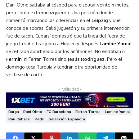
Dani Olmo saltaba al césped para disputar veinte minutos,
pero como extremo izquierdo. Una posición donde
comenzó marcando las diferencias en el
Leipzig
y que
conoce de sobras. Salió juguetón y su primera intervención
fue de tacón. Cubarsí demostró que la línea del fuera de
juego la sabe tirar junto a Huijsen y después
Lamine Yamal
se retiraba abucheado por los anfitriones. No entraban ni
Fermín
, ni Ferran Torres sino
Jesús Rodríguez
. Pero el
domingo toca Turquía y tendrán otra oportunidad de
vestirse de corto.
- Publicidad -
Barça
Dani Olmo
FC Barcelona
Ferran Torres
Lamine Yamal
Pau Cubarsí
Pedri
Selección Española