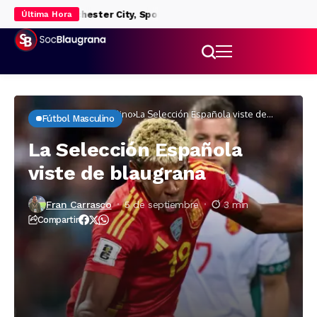
nda de Manchester City, Sporting de Braga y Borussia Dortmund
Última Hora
Inicio
Fútbol masculino
La Selección Española viste de
Fútbol Masculino
blaugrana
La Selección Española
viste de blaugrana
Fran Carrasco
5 de septiembre
3 min
Compartir