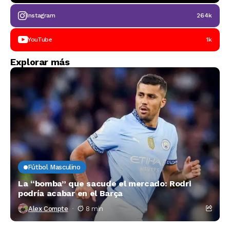
Instagram
264k
YouTube
1k
Explorar más
Fútbol Masculino
La “bomba” que sacude el mercado: Rodri
podría acabar en el Barça
Alex Compte
8 min