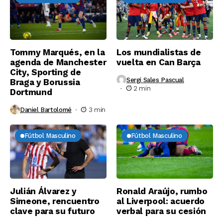
Tommy Marqués, en la
Los mundialistas de
agenda de Manchester
vuelta en Can Barça
City, Sporting de
Sergi Sales Pascual
Braga y Borussia
2 min
Dortmund
Daniel Bartolomé
3 min
Fútbol Masculino
Fútbol Masculino
Julián Álvarez y
Ronald Araújo, rumbo
Simeone, rencuentro
al Liverpool: acuerdo
clave para su futuro
verbal para su cesión