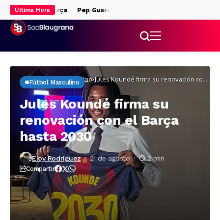
 fuera del Barça
Pep Guardiola, clave para la llegada de Rodri
Última Hora
Inicio
Fútbol masculino
Jules Koundé firma su renovación con
Fútbol Masculino
el Barça hasta 2030
Jules Koundé firma su
renovación con el Barça
hasta 2030
Eloy Rodríguez
21 de agosto
2 min
Compartir