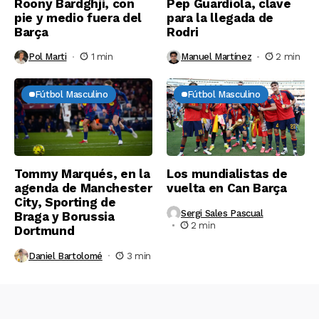
Roony Bardghji, con
Pep Guardiola, clave
pie y medio fuera del
para la llegada de
Barça
Rodri
Pol Marti
1 min
Manuel Martínez
2 min
Fútbol Masculino
Fútbol Masculino
Tommy Marqués, en la
Los mundialistas de
agenda de Manchester
vuelta en Can Barça
City, Sporting de
Sergi Sales Pascual
Braga y Borussia
2 min
Dortmund
Daniel Bartolomé
3 min