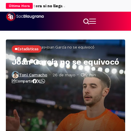
 para la delantera si no llega Julián Álvarez
Rodri da luz verde al
Última Hora
Inicio
Estadísticas
Joan García no se equivocó
Estadísticas
Joan García no se equivocó
Toni Camacho
26 de mayo
2 min
Compartir