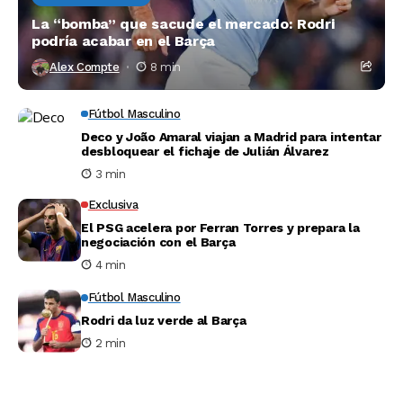
La “bomba” que sacude el mercado: Rodri
podría acabar en el Barça
Alex Compte
8 min
Fútbol Masculino
Deco y João Amaral viajan a Madrid para intentar
desbloquear el fichaje de Julián Álvarez
3 min
Exclusiva
El PSG acelera por Ferran Torres y prepara la
negociación con el Barça
4 min
Fútbol Masculino
Rodri da luz verde al Barça
2 min