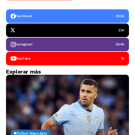
Facebook
250k
23k
Instagram
264k
YouTube
1k
Explorar más
Fútbol Masculino