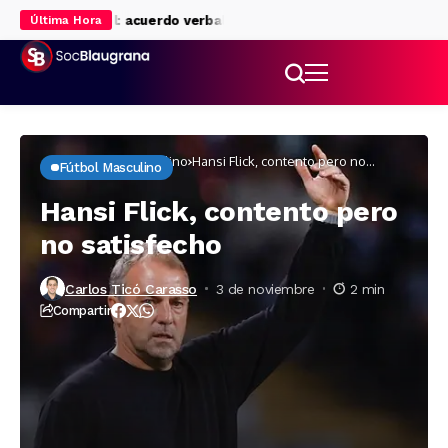
o al Liverpool: acuerdo verbal para su cesión
Rodri eclipsa al Ma
Última Hora
Inicio
Fútbol masculino
Hansi Flick, contento pero no
Fútbol Masculino
satisfecho
Hansi Flick, contento pero
no satisfecho
Carlos Ticó Carasso
3 de noviembre
2 min
Compartir