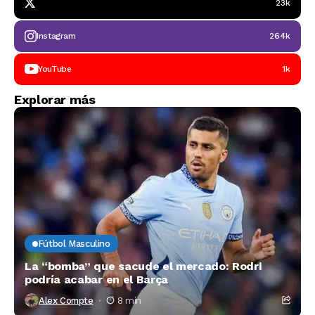
23k
Instagram
264k
YouTube
1k
Explorar más
Fútbol Masculino
La “bomba” que sacude el mercado: Rodri
podría acabar en el Barça
Alex Compte
8 min