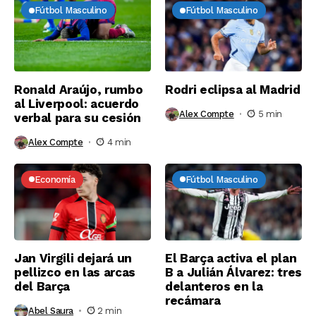
Fútbol Masculino
Fútbol Masculino
Ronald Araújo, rumbo
Rodri eclipsa al Madrid
al Liverpool: acuerdo
Alex Compte
5 min
verbal para su cesión
Alex Compte
4 min
Economía
Fútbol Masculino
Jan Virgili dejará un
El Barça activa el plan
pellizco en las arcas
B a Julián Álvarez: tres
del Barça
delanteros en la
recámara
Abel Saura
2 min