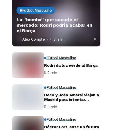
Fútbol Masculino
La “bomba” que sacude el
mercado: Rodri podría acabar en
el Barça
Alex Compte
8 min
Fútbol Masculino
Rodri da luz verde al Barça
2 min
Fútbol Masculino
Deco y João Amaral viajan a
Madrid para intentar
desbloquear el fichaje de
3 min
Julián Álvarez
Fútbol Masculino
Héctor Fort, ante un futuro