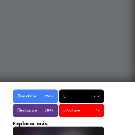
Facebook
250k
23k
Instagram
264k
YouTube
1k
Explorar más