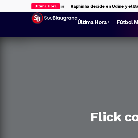
pierde el Trofeo de Udine
Raphinha decide en Udine y el Barça se
Última Hora
Última Hora
Fútbol M
Flick c