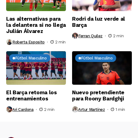
Las alternativas para
Rodri da luz verde al
la delantera si no llega
Barça
Julián Álvarez
Ferran Quilez
2 min
Roberta Esposito
2 min
Fútbol Masculino
Fútbol Masculino
El Barça retoma los
Nuevo pretendiente
entrenamientos
para Roony Bardghji
Ari Cardona
2 min
Artur Martínez
1 min