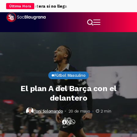
s para la delantera si no llega Julián Álvarez
Rodri da luz verde a
Última Hora
Fútbol Masculino
El plan A del Barça con el
delantero
Toni Solomando
20 de mayo
2 min