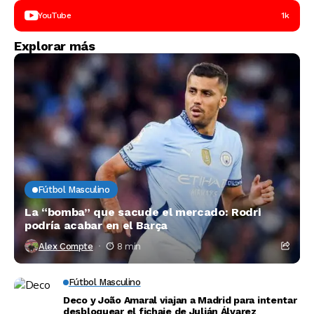
YouTube
1k
Explorar más
Fútbol Masculino
La “bomba” que sacude el mercado: Rodri
podría acabar en el Barça
Alex Compte
8 min
Fútbol Masculino
Deco y João Amaral viajan a Madrid para intentar
desbloquear el fichaje de Julián Álvarez