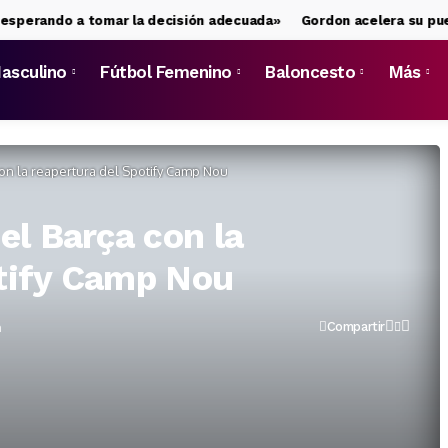
ndo a tomar la decisión adecuada»
Gordon acelera su puesta a p
asculino
Fútbol Femenino
Baloncesto
Más
con la reapertura del Spotify Camp Nou
el Barça con la
otify Camp Nou
n
Compartir