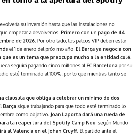
n torno a la apertura del Spotify
olvería su inversión hasta que las instalaciones no
y que empezar a devolverlos.
Primero con un pago de 44
ciembre de 2026
. Por otro lado, los palcos VIP deben estar
nds
el 1 de enero del próximo año.
El Barça ya negocia con
a que es un tema que preocupa mucho a la entidad culé
.
sueca seguirá pagando cinco millones al
FC Barcelona
por su
tadio esté terminado al 100%, por lo que mientras tanto se
na cláusula que obliga a celebrar un mínimo de dos
El
Barça
sigue trabajando para que todo esté terminado lo
ptiembre como objetivo.
Joan Laporta dará una rueda de
para la reapertura del Spotify Camp Nou
, según Mundo
irá al Valencia en el Johan Cruyff
. El partido ante el