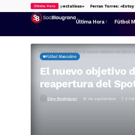
o que superemos las expectativas»
Ferran Torres: «Estoy espera
Última Hora
Última Hora
Fútbol M
Inicio
Fútbol masculino
El nuevo objetivo del Barça 
Fútbol Masculino
El nuevo objetivo d
reapertura del Sp
Eloy Rodríguez
10 de septiembre
2 mi