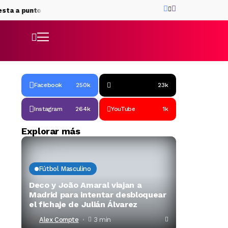
unto antes de incorporarse al Barça
El Barça presenta a Kerolin 
Facebook
250k
23k
Instagram
264k
YouTube
1k
Explorar más
Fútbol Masculino
Deco y João Amaral viajan a
Madrid para intentar desbloquear
el fichaje de Julián Álvarez
Alex Compte
3 min